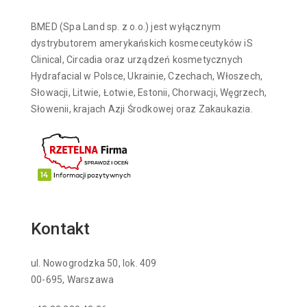
BMED (Spa Land sp. z o.o.) jest wyłącznym
dystrybutorem amerykańskich kosmeceutyków iS
Clinical, Circadia oraz urządzeń kosmetycznych
Hydrafacial w Polsce, Ukrainie, Czechach, Włoszech,
Słowacji, Litwie, Łotwie, Estonii, Chorwacji, Węgrzech,
Słowenii, krajach Azji Środkowej oraz Zakaukazia.
Kontakt
ul. Nowogrodzka 50, lok. 409
00-695, Warszawa