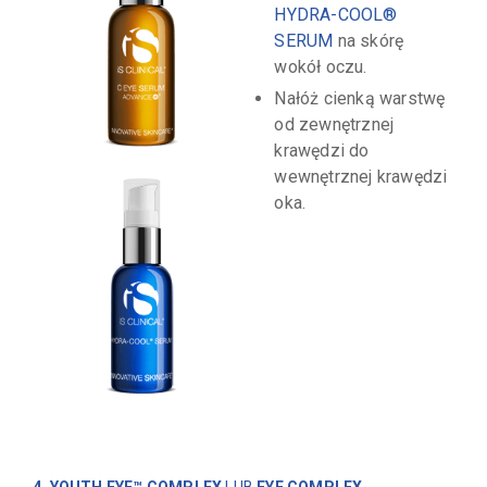
HYDRA-COOL®
SERUM
na skórę
wokół oczu.
Nałóż cienką warstwę
od zewnętrznej
krawędzi do
wewnętrznej krawędzi
oka.
4. YOUTH EYE™ COMPLEX
LUB
EYE COMPLEX