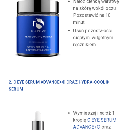
Nałóż cienką warstwę
na skórę wokół oczu.
Pozostawić na 10
minut.
Usuń pozostałości
ciepłym, wilgotnym
ręcznikiem.
2. C EYE SERUM ADVANCE+®
ORAZ
HYDRA-COOL®
SERUM
Wymieszaj i nałóż 1
kroplę
C EYE SERUM
ADVANCE+®
oraz