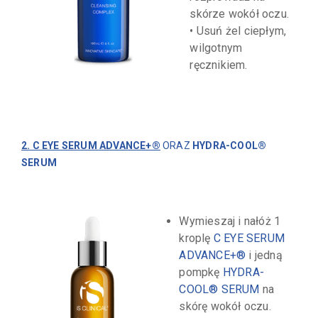
skórze wokół oczu.
• Usuń żel ciepłym,
wilgotnym
ręcznikiem.
2. C EYE SERUM ADVANCE+®
ORAZ
HYDRA-COOL®
SERUM
Wymieszaj i nałóż 1
kroplę
C EYE SERUM
ADVANCE+®
i jedną
pompkę
HYDRA-
COOL® SERUM
na
skórę wokół oczu.