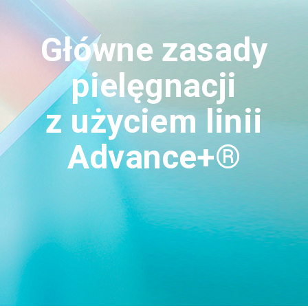
Główne zasady
pielęgnacji
z użyciem linii
Advance+®