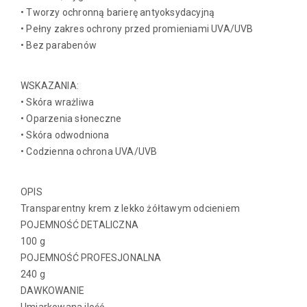
• Tworzy ochronną barierę antyoksydacyjną
• Pełny zakres ochrony przed promieniami UVA/UVB
• Bez parabenów
WSKAZANIA:
• Skóra wrażliwa
• Oparzenia słoneczne
• Skóra odwodniona
• Codzienna ochrona UVA/UVB
OPIS
Transparentny krem z lekko żółtawym odcieniem
POJEMNOŚĆ DETALICZNA
100 g
POJEMNOŚĆ PROFESJONALNA
240 g
DAWKOWANIE
Umiarkowana ilość