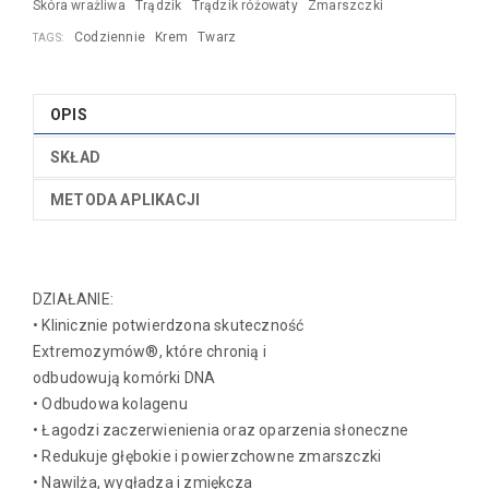
Skóra wrażliwa
Trądzik
Trądzik różowaty
Zmarszczki
Codziennie
Krem
Twarz
TAGS:
OPIS
SKŁAD
METODA APLIKACJI
DZIAŁANIE:
• Klinicznie potwierdzona skuteczność
Extremozymów®, które chronią i
odbudowują komórki DNA
• Odbudowa kolagenu
• Łagodzi zaczerwienienia oraz oparzenia słoneczne
• Redukuje głębokie i powierzchowne zmarszczki
• Nawilża, wygładza i zmiękcza