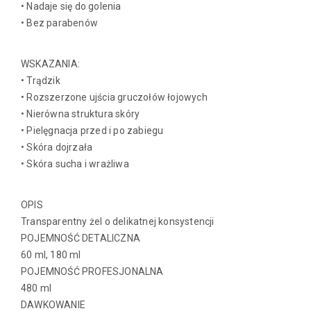
• Nadaje się do golenia
• Bez parabenów
WSKAZANIA:
• Trądzik
• Rozszerzone ujścia gruczołów łojowych
• Nierówna struktura skóry
• Pielęgnacja przed i po zabiegu
• Skóra dojrzała
• Skóra sucha i wrażliwa
OPIS
Transparentny żel o delikatnej konsystencji
POJEMNOŚĆ DETALICZNA
60 ml, 180 ml
POJEMNOŚĆ PROFESJONALNA
480 ml
DAWKOWANIE