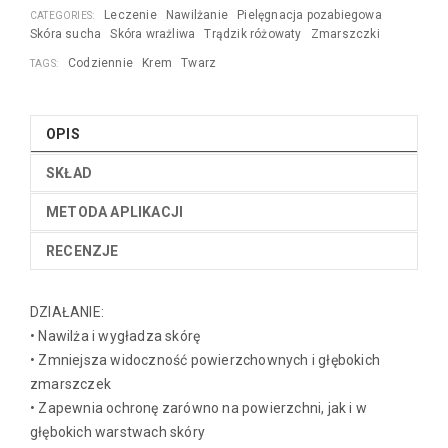
Leczenie
Nawilżanie
Pielęgnacja pozabiegowa
CATEGORIES:
Skóra sucha
Skóra wrażliwa
Trądzik różowaty
Zmarszczki
Codziennie
Krem
Twarz
TAGS:
OPIS
SKŁAD
METODA APLIKACJI
RECENZJE
DZIAŁANIE:
• Nawilża i wygładza skórę
• Zmniejsza widoczność powierzchownych i głębokich
zmarszczek
• Zapewnia ochronę zarówno na powierzchni, jak i w
głębokich warstwach skóry