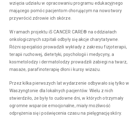
wzięcia udziału w opracowaniu programu edukacyjnego
mającego pomóc pacjentom chorującym na nowotwory
przywrócić zdrowie ich skórze.
W ramach projektu iS CANCER CARE® na oddziałach
onkologicznych szpitali odbyły się akcje charytatywne.
Różni specjaliści prowadzili wykłady z zakresu fizjoterapii,
terapii ruchowej, dietetyki, psychologii i medycyny, a
kosmetolodzy i dermatolodzy prowadzili zabiegi na twarz,
masaże, parafinoterapię dłoni i kursy wizażu.
Przez kilka pierwszych lat wydarzenie odbywało się tylko w
Waszyngtonie dla lokalnych pacjentów. Wielu z nich
stwierdziło, że były to cudowne dni, w których otrzymały
ogromne wsparcie emocjonalne, miały możliwość
odprężenia się i poświęcenia czasu na pielęgnację skóry.