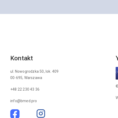
Kontakt
ul. Nowogrodzka 50, lok. 409
00-695, Warszawa
©
+48 22 230 43 36
W
info@bmed.pro