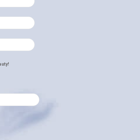
auty!