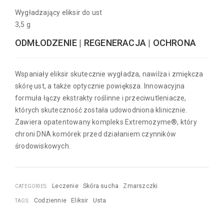
Wygładzający eliksir do ust
3,5 g
ODMŁODZENIE | REGENERACJA | OCHRONA
Wspaniały eliksir skutecznie wygładza, nawilża i zmiękcza
skórę ust, a także optycznie powiększa. Innowacyjna
formuła łączy ekstrakty roślinne i przeciwutleniacze,
których skuteczność została udowodniona klinicznie.
Zawiera opatentowany kompleks Extremozyme®, który
chroni DNA komórek przed działaniem czynników
środowiskowych.
Leczenie
Skóra sucha
Zmarszczki
CATEGORIES:
Codziennie
Eliksir
Usta
TAGS: