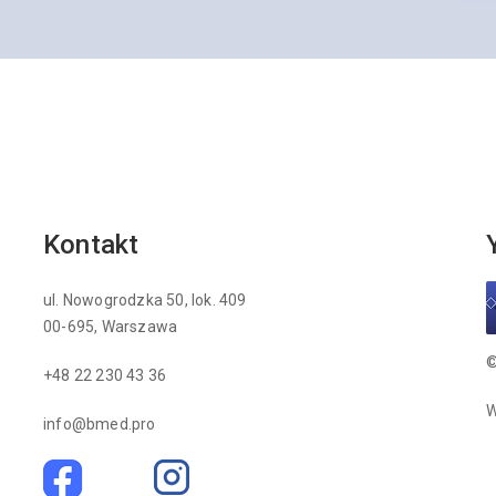
Kontakt
ul. Nowogrodzka 50, lok. 409
00-695, Warszawa
©
+48 22 230 43 36
W
info@bmed.pro