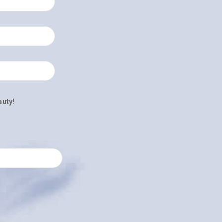
auty!