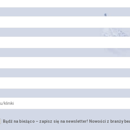
Bądź na bieżąco – zapisz się na newsletter! Nowości z branży be