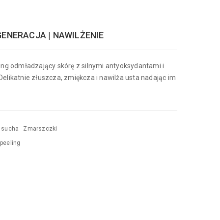
GENERACJA | NAWILŻENIE
ling odmładzający skórę z silnymi antyoksydantami i
Delikatnie złuszcza, zmiękcza i nawilża usta nadając im
 sucha
Zmarszczki
-peeling