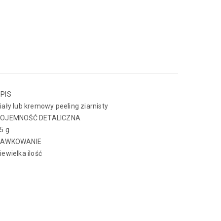
PIS
iały lub kremowy peeling ziarnisty
OJEMNOŚĆ DETALICZNA
5 g
DAWKOWANIE
iewielka ilość