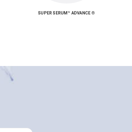
SUPER SERUM™ ADVANCE ®
WA