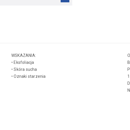
WSKAZANIA:
O
• Eksfoliacja
B
• Skóra sucha
P
• Oznaki starzenia
1
N