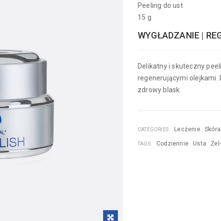
Peeling do ust
15 g
WYGŁADZANIE | RE
Delikatny i skuteczny pee
regenerującymi olejkami. 
zdrowy blask.
Leczenie
Skóra
CATEGORIES:
Codziennie
Usta
Żel
TAGS: