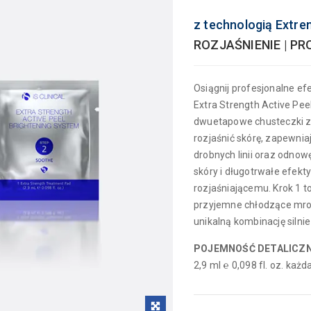
z technologią Ext
ROZJAŚNIENIE | P
Osiągnij profesjonalne e
Extra Strength Active Pee
dwuetapowe chusteczki zo
rozjaśnić skórę, zapewni
drobnych linii oraz odnowę
skóry i długotrwałe efe
rozjaśniającemu. Krok 1 to
przyjemne chłodzące mrow
unikalną kombinację silni
POJEMNOŚĆ DETALICZ
2,9 ml ℮ 0,098 fl. oz. każ