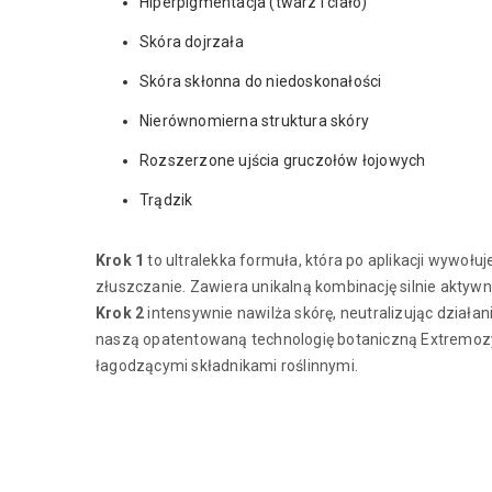
Hiperpigmentacja (twarz i ciało)
Skóra dojrzała
Skóra skłonna do niedoskonałości
Nierównomierna struktura skóry
Rozszerzone ujścia gruczołów łojowych
Trądzik
Krok 1
to ultralekka formuła, która po aplikacji wywo
złuszczanie. Zawiera unikalną kombinację silnie aktyw
Krok 2
intensywnie nawilża skórę, neutralizując działa
naszą opatentowaną technologię botaniczną Extremozy
łagodzącymi składnikami roślinnymi.