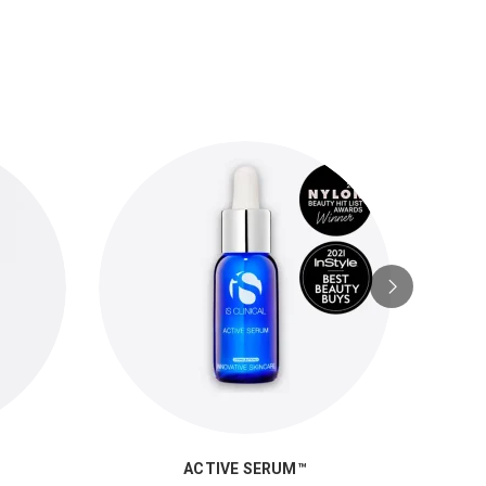
ACTIVE SERUM™
PROD