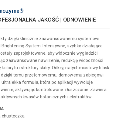
remozyme®
ROFESJONALNA JAKOŚĆ | ODNOWIENIE
fekty dzięki klinicznie zaawansowanemu systemowi
l Brightening System. Intensywne, szybko działające
stały zaprojektowane, aby widocznie wygładzić i
ając zaawansowane nawilżenie, redukcję widoczności
 kolorytu i struktury skóry. Odkryj natychmiastowy blask
kty dzięki temu przełomowemu, domowemu zabiegowi
 ultralekka formuła, która po aplikacji wywołuje
ienie, aktywując kontrolowane złuszczanie. Zawiera
e aktywnych kwasów botanicznych i ekstraktów.
NA
da chusteczka