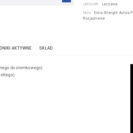
Leczenie
CATEGORY:
Extra Strength Active 
TAGS:
Rozjaśnienie
DNIKI AKTYWNE
SKŁAD
ntnego do słomkowego)
żółtego)