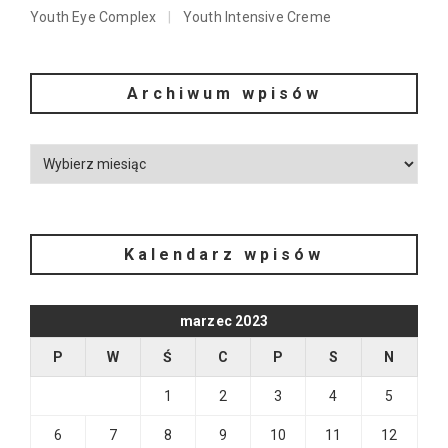
Youth Eye Complex
Youth Intensive Creme
Archiwum wpisów
Kalendarz wpisów
marzec 2023
P
W
Ś
C
P
S
N
1
2
3
4
5
6
7
8
9
10
11
12