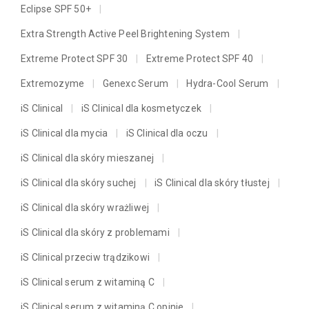
Eclipse SPF 50+
Extra Strength Active Peel Brightening System
Extreme Protect SPF 30
Extreme Protect SPF 40
Extremozyme
Genexc Serum
Hydra-Cool Serum
iS Clinical
iS Clinical dla kosmetyczek
iS Clinical dla mycia
iS Clinical dla oczu
iS Clinical dla skóry mieszanej
iS Clinical dla skóry suchej
iS Clinical dla skóry tłustej
iS Clinical dla skóry wrażliwej
iS Clinical dla skóry z problemami
iS Clinical przeciw trądzikowi
iS Clinical serum z witaminą C
iS Clinical serum z witaminą C opinie