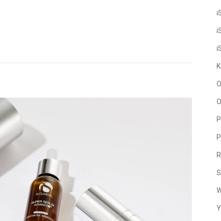
i
i
i
K
O
O
P
P
R
S
W
Y