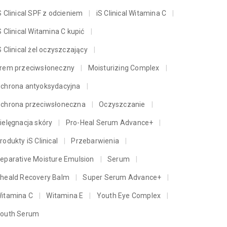
S Clinical SPF z odcieniem
iS Clinical Witamina C
S Clinical Witamina C kupić
S Clinical żel oczyszczający
rem przeciwsłoneczny
Moisturizing Complex
chrona antyoksydacyjna
chrona przeciwsłoneczna
Oczyszczanie
ielęgnacja skóry
Pro-Heal Serum Advance+
rodukty iS Clinical
Przebarwienia
eparative Moisture Emulsion
Serum
heald Recovery Balm
Super Serum Advance+
itamina C
Witamina E
Youth Eye Complex
outh Serum