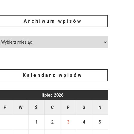
Archiwum wpisów
Kalendarz wpisów
lipiec 2026
P
W
Ś
C
P
S
N
1
2
3
4
5