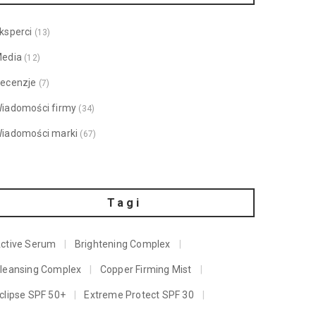
ksperci
(13)
edia
(12)
ecenzje
(7)
iadomości firmy
(34)
iadomości marki
(67)
Tagi
ctive Serum
Brightening Complex
leansing Complex
Copper Firming Mist
clipse SPF 50+
Extreme Protect SPF 30