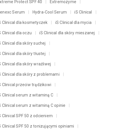
xtreme Protect SPF 40
Extremozyme
enexc Serum
Hydra-Cool Serum
iS Clinical
S Clinical dla kosmetyczek
iS Clinical dla mycia
S Clinical dla oczu
iS Clinical dla skóry mieszanej
S Clinical dla skóry suchej
S Clinical dla skóry tłustej
S Clinical dla skóry wrażliwej
S Clinical dla skóry z problemami
S Clinical przeciw trądzikowi
S Clinical serum z witaminą C
S Clinical serum z witaminą C opinie
S Clinical SPF 50 z odcieniem
S Clinical SPF 50 z tonizującymi opiniami