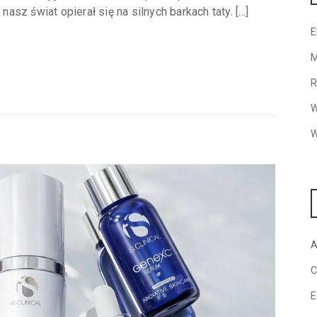
nasz świat opierał się na silnych barkach taty. […]
E
M
R
W
W
A
C
E