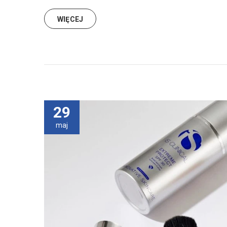
WIĘCEJ
29
maj