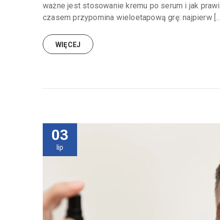
ważne jest stosowanie kremu po serum i jak praw
czasem przypomina wieloetapową grę: najpierw […
WIĘCEJ
03
lip