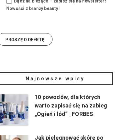
Bądź na bieżąco – zapisz się na newsletter!
Nowości z branży beauty!
Najnowsze wpisy
10 powodów, dla których
warto zapisać się na zabieg
„Ogień i lód” | FORBES
Jak pielęgnować skórę po