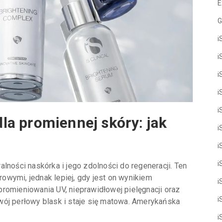
E
G
i
i
i
i
i
 dla promiennej skóry: jak
i
i
i
lności naskórka i jego zdolności do regeneracji. Ten
wymi, jednak lepiej, gdy jest on wynikiem
i
romieniowania UV, nieprawidłowej pielęgnacji oraz
i
wój perłowy blask i staje się matowa. Amerykańska
i