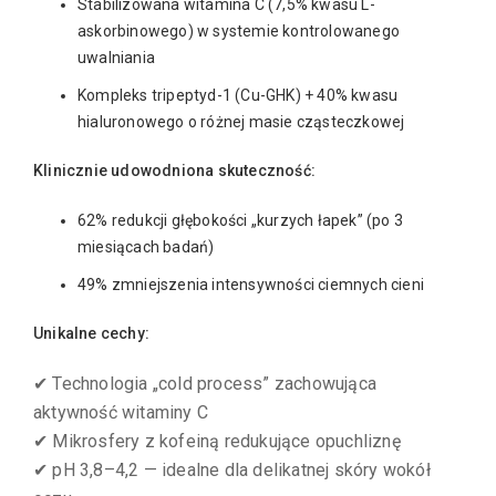
Stabilizowana witamina C (7,5% kwasu L-
askorbinowego) w systemie kontrolowanego
uwalniania
Kompleks tripeptyd-1 (Cu-GHK) + 40% kwasu
hialuronowego o różnej masie cząsteczkowej
Klinicznie udowodniona skuteczność:
62% redukcji głębokości „kurzych łapek” (po 3
miesiącach badań)
49% zmniejszenia intensywności ciemnych cieni
Unikalne cechy:
✔ Technologia „cold process” zachowująca
aktywność witaminy C
✔ Mikrosfery z kofeiną redukujące opuchliznę
✔ pH 3,8–4,2 — idealne dla delikatnej skóry wokół