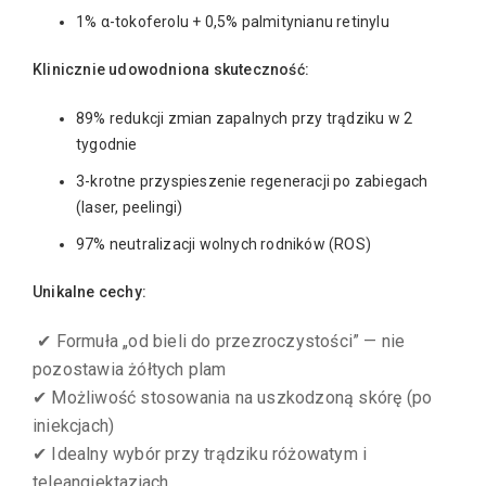
1% α-tokoferolu + 0,5% palmitynianu retinylu
Klinicznie udowodniona skuteczność:
89% redukcji zmian zapalnych przy trądziku w 2
tygodnie
3-krotne przyspieszenie regeneracji po zabiegach
(laser, peelingi)
97% neutralizacji wolnych rodników (ROS)
Unikalne cechy:
✔ Formuła „od bieli do przezroczystości” — nie
pozostawia żółtych plam
✔ Możliwość stosowania na uszkodzoną skórę (po
iniekcjach)
✔ Idealny wybór przy trądziku różowatym i
teleangiektazjach