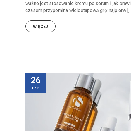
ważne jest stosowanie kremu po serum i jak praw
czasem przypomina wieloetapową grę: najpierw […
WIĘCEJ
26
cze