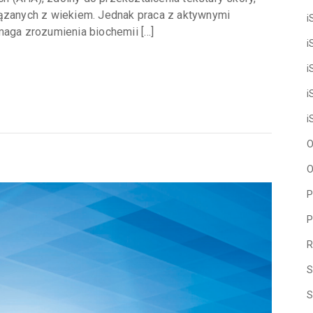
iązanych z wiekiem. Jednak praca z aktywnymi
i
ga zrozumienia biochemii […]
i
i
i
i
O
O
P
P
R
S
S