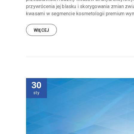
przywrócenia jej blasku i skorygowania zmian zw
kwasami w segmencie kosmetologii premium wyma
WIĘCEJ
30
sty