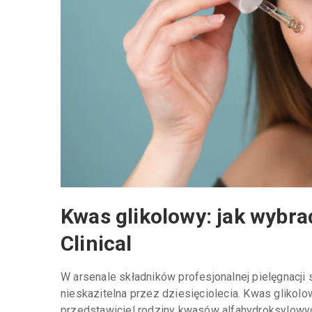
Kwas glikolowy: jak wybra
Clinical
W arsenale składników profesjonalnej pielęgnacji s
nieskazitelna przez dziesięciolecia. Kwas glikolow
przedstawiciel rodziny kwasów alfahydroksylowych