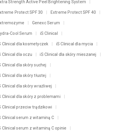
xtra Strength Active Peel Brightening System
xtreme Protect SPF 30
Extreme Protect SPF 40
xtremozyme
Genexc Serum
ydra-Cool Serum
iS Clinical
S Clinical dla kosmetyczek
iS Clinical dla mycia
S Clinical dla oczu
iS Clinical dla skóry mieszanej
S Clinical dla skóry suchej
S Clinical dla skóry tłustej
S Clinical dla skóry wrażliwej
S Clinical dla skóry z problemami
S Clinical przeciw trądzikowi
S Clinical serum z witaminą C
S Clinical serum z witaminą C opinie