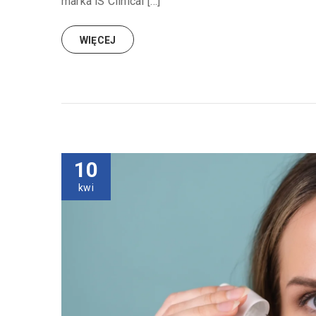
marka iS Clinical […]
WIĘCEJ
10
kwi