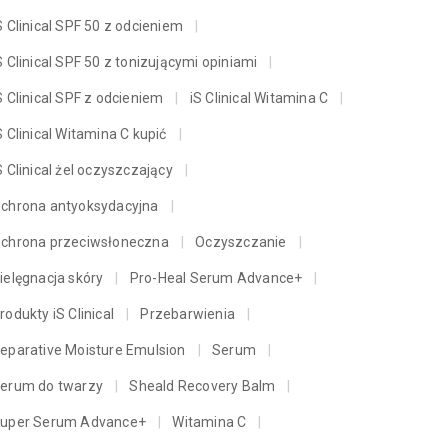
S Clinical SPF 50 z odcieniem
S Clinical SPF 50 z tonizującymi opiniami
S Clinical SPF z odcieniem
iS Clinical Witamina C
S Clinical Witamina C kupić
S Clinical żel oczyszczający
chrona antyoksydacyjna
chrona przeciwsłoneczna
Oczyszczanie
ielęgnacja skóry
Pro-Heal Serum Advance+
rodukty iS Clinical
Przebarwienia
eparative Moisture Emulsion
Serum
erum do twarzy
Sheald Recovery Balm
uper Serum Advance+
Witamina C