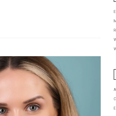
E
M
R
W
W
A
C
E