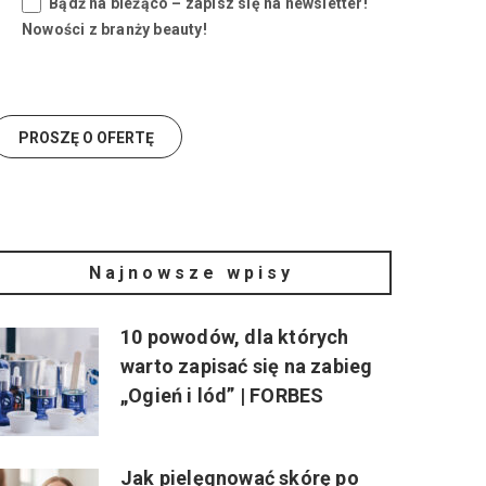
Bądź na bieżąco – zapisz się na newsletter!
Nowości z branży beauty!
Najnowsze wpisy
10 powodów, dla których
warto zapisać się na zabieg
„Ogień i lód” | FORBES
Jak pielęgnować skórę po