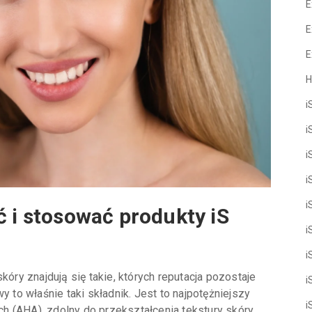
E
E
E
H
i
i
i
i
i
ć i stosować produkty iS
i
i
kóry znajdują się takie, których reputacja pozostaje
i
y to właśnie taki składnik. Jest to najpotężniejszy
i
 (AHA), zdolny do przekształcenia tekstury skóry,