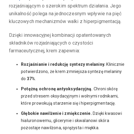
rozjaśniającym o szerokim spektrum działania. Jego
unikalność polega na jednoczesnym wpływie na pięć
kluczowych mechanizmów walki z hiperpigmentacją.
Dzięki innowacyjnej kombinacji opatentowanych
składników rozjaśniających o czystości
farmaceutycznej, krem zapewnia:
Rozjaśnianie i redukcję syntezy melaniny.
Klinicznie
potwierdzono, że krem zmniejsza syntezę melaniny
do
37%
.
Potężną ochronę antyoksydacyjną.
Chroni skórę
przed stresem oksydacyjnym i wolnymi rodnikami,
które prowokują starzenie się i hiperpigmentację.
Głębokie nawilżenie i zmiękczenie.
Dzięki kwasowi
hialuronowemu, glicerynie i skwalanowi skóra
pozostaje nawilżona, sprężysta i miękka.