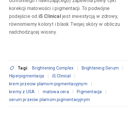
ochronnego i nawilżającego) zapewnia pełny cykl
korekcji matowości i pigmentacji. To podwójne
podejście od
iS Clinical
jest inwestycją w zdrowy,
równomierny koloryt i blask Twojej skóry w obliczu
nadchodzącej wiosny.
Tagi:
Brightening Complex
Brightening Serum
Hiperpigmentacja
iS Clinical
krem przeciw plamom pigmentacyjnym
kremy z USA
matowa cera
Pigmentacja
serum przeciw plamom pigmentacyjnym