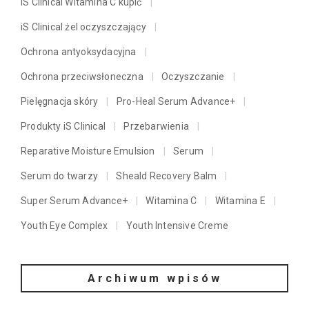
iS Clinical Witamina C kupić
iS Clinical żel oczyszczający
Ochrona antyoksydacyjna
Ochrona przeciwsłoneczna
Oczyszczanie
Pielęgnacja skóry
Pro-Heal Serum Advance+
Produkty iS Clinical
Przebarwienia
Reparative Moisture Emulsion
Serum
Serum do twarzy
Sheald Recovery Balm
Super Serum Advance+
Witamina C
Witamina E
Youth Eye Complex
Youth Intensive Creme
Archiwum wpisów