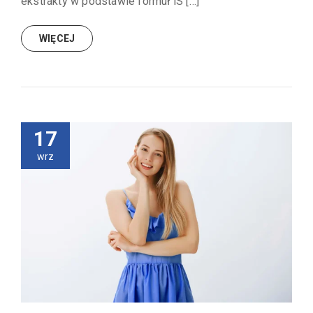
ekstrakty w podstawie formuł iS […]
WIĘCEJ
17
wrz