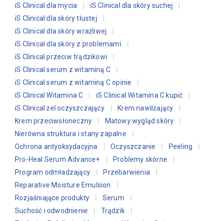
iS Clinical dla mycia
iS Clinical dla skóry suchej
iS Clinical dla skóry tłustej
iS Clinical dla skóry wrażliwej
iS Clinical dla skóry z problemami
iS Clinical przeciw trądzikowi
iS Clinical serum z witaminą C
iS Clinical serum z witaminą C opinie
iS Clinical Witamina C
iS Clinical Witamina C kupić
iS Clinical żel oczyszczający
Krem nawilżający
Krem przeciwsłoneczny
Matowy wygląd skóry
Nierówna struktura i stany zapalne
Ochrona antyoksydacyjna
Oczyszczanie
Peeling
Pro-Heal Serum Advance+
Problemy skórne
Program odmładzający
Przebarwienia
Reparative Moisture Emulsion
Rozjaśniające produkty
Serum
Suchość i odwodnienie
Trądzik