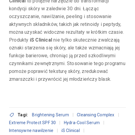
Clinical
to potężne narzędzie do transformacji
kondycji skóry w zaledwie 30 dni. Łącząc
oczyszczanie, nawilżanie, peeling i stosowanie
aktywnych składników, takich jak retinoidy i peptydy,
można uzyskać widoczne rezultaty w krótkim czasie.
Produkty
iS Clinical
nie tylko skutecznie zwalczają
oznaki starzenia się skóry, ale także wzmacniają jej
funkcje barierowe, chroniąc ją przed szkodliwymi
czynnikami zewnętrznymi. Stosowanie tego programu
pomoże poprawić teksturę skóry, zredukować
zmarszczki i przywrócić jej młodzieńczy blask.
Tagi:
Brightening Serum
Cleansing Complex
Extreme Protect SPF 30
Hydra-Cool Serum
Intensywne nawilżenie
iS Clinical