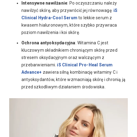
Intensywne nawilżanie
: Po oczyszczaniu należy
nawilżyć skórę, aby przywrócić jej równowagę.
iS
Clinical Hydra-Cool Serum
to lekkie serum z
kwasem hialuronowym, które szybko przywraca
poziom nawilżenia i koi skórę.
Ochrona antyoksydacyjna
: Witamina C jest
kluczowym składnikiem chroniącym skórę przed
stresem oksydacyjnym oraz walczącym z
przebarwieniami.
iS Clinical Pro-Heal Serum
Advance+
zawiera silną kombinację witaminy C i
antyoksydantów, które wzmacniają skórę i chronią ją
przed szkodliwym działaniem środowiska.