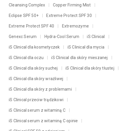
Cleansing Complex
Copper Firming Mist
Eclipse SPF 50+
Extreme Protect SPF 30
Extreme Protect SPF 40
Extremozyme
Genexc Serum
Hydra-Cool Serum
iS Clinical
iS Clinical dla kosmetyczek
iS Clinical dla mycia
iS Clinical dla oczu
iS Clinical dla skóry mieszanej
iS Clinical dla skóry suchej
iS Clinical dla skóry tłustej
iS Clinical dla skóry wrażliwej
iS Clinical dla skóry z problemami
iS Clinical przeciw trądzikowi
iS Clinical serum z witaminą C
iS Clinical serum z witaminą C opinie