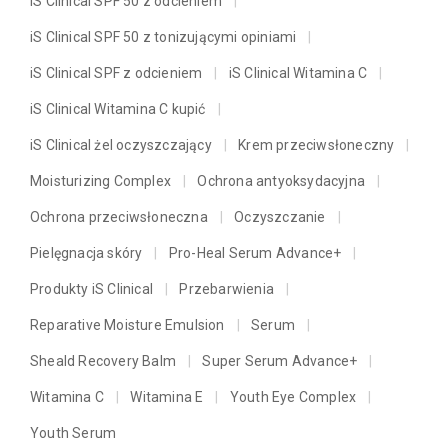
iS Clinical SPF 50 z odcieniem
iS Clinical SPF 50 z tonizującymi opiniami
iS Clinical SPF z odcieniem
iS Clinical Witamina C
iS Clinical Witamina C kupić
iS Clinical żel oczyszczający
Krem przeciwsłoneczny
Moisturizing Complex
Ochrona antyoksydacyjna
Ochrona przeciwsłoneczna
Oczyszczanie
Pielęgnacja skóry
Pro-Heal Serum Advance+
Produkty iS Clinical
Przebarwienia
Reparative Moisture Emulsion
Serum
Sheald Recovery Balm
Super Serum Advance+
Witamina C
Witamina E
Youth Eye Complex
Youth Serum