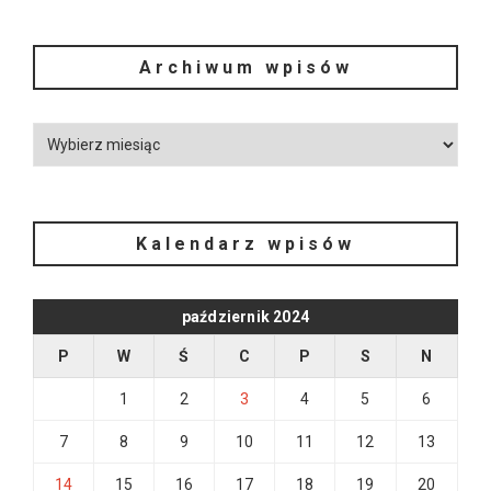
Archiwum wpisów
Kalendarz wpisów
październik 2024
P
W
Ś
C
P
S
N
1
2
3
4
5
6
7
8
9
10
11
12
13
14
15
16
17
18
19
20