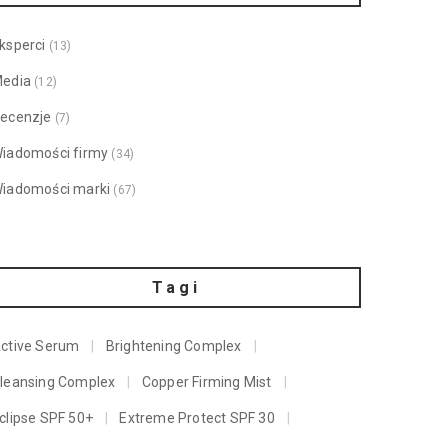
ksperci
(13)
edia
(12)
ecenzje
(7)
iadomości firmy
(34)
iadomości marki
(67)
Tagi
ctive Serum
Brightening Complex
leansing Complex
Copper Firming Mist
clipse SPF 50+
Extreme Protect SPF 30