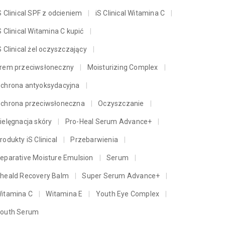
S Clinical SPF z odcieniem
iS Clinical Witamina C
S Clinical Witamina C kupić
S Clinical żel oczyszczający
rem przeciwsłoneczny
Moisturizing Complex
chrona antyoksydacyjna
chrona przeciwsłoneczna
Oczyszczanie
ielęgnacja skóry
Pro-Heal Serum Advance+
rodukty iS Clinical
Przebarwienia
eparative Moisture Emulsion
Serum
heald Recovery Balm
Super Serum Advance+
itamina C
Witamina E
Youth Eye Complex
outh Serum