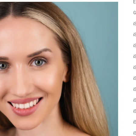
E
G
i
i
i
i
i
i
i
i
i
i
i