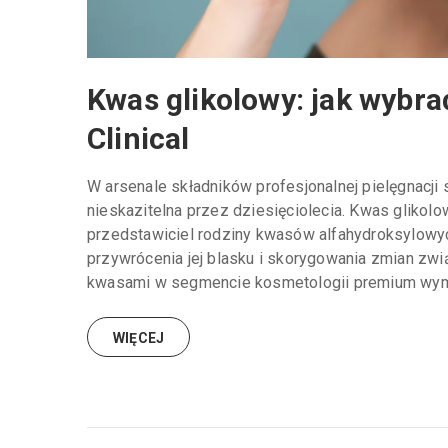
Kwas glikolowy: jak wybra
Clinical
W arsenale składników profesjonalnej pielęgnacji s
nieskazitelna przez dziesięciolecia. Kwas glikolow
przedstawiciel rodziny kwasów alfahydroksylowych
przywrócenia jej blasku i skorygowania zmian zw
kwasami w segmencie kosmetologii premium wyma
WIĘCEJ