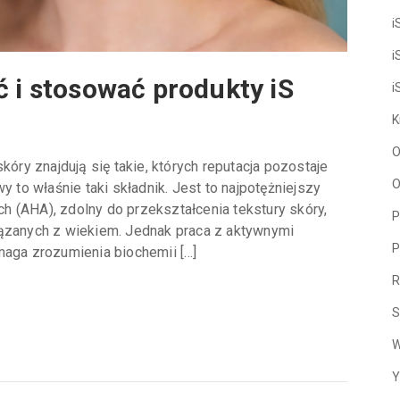
i
i
ć i stosować produkty iS
i
K
O
kóry znajdują się takie, których reputacja pozostaje
O
y to właśnie taki składnik. Jest to najpotężniejszy
 (AHA), zdolny do przekształcenia tekstury skóry,
P
iązanych z wiekiem. Jednak praca z aktywnymi
P
ga zrozumienia biochemii […]
R
S
W
Y