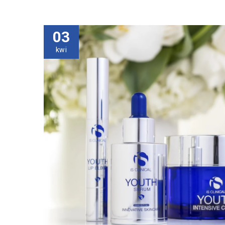
03
kwi