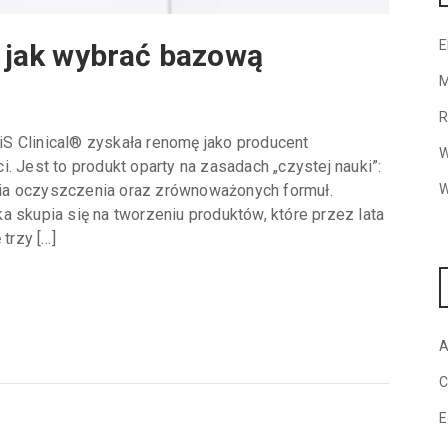
E
: jak wybrać bazową
M
R
S Clinical® zyskała renomę jako producent
W
. Jest to produkt oparty na zasadach „czystej nauki”:
W
ia oczyszczenia oraz zrównoważonych formuł.
a skupia się na tworzeniu produktów, które przez lata
trzy […]
A
C
E