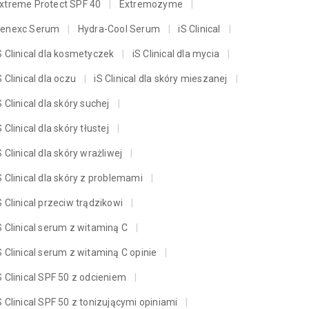
xtreme Protect SPF 40
Extremozyme
enexc Serum
Hydra-Cool Serum
iS Clinical
S Clinical dla kosmetyczek
iS Clinical dla mycia
S Clinical dla oczu
iS Clinical dla skóry mieszanej
S Clinical dla skóry suchej
S Clinical dla skóry tłustej
S Clinical dla skóry wrażliwej
S Clinical dla skóry z problemami
S Clinical przeciw trądzikowi
S Clinical serum z witaminą C
S Clinical serum z witaminą C opinie
S Clinical SPF 50 z odcieniem
S Clinical SPF 50 z tonizującymi opiniami