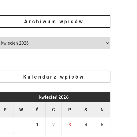
Archiwum wpisów
Kalendarz wpisów
kwiecień 2026
P
W
Ś
C
P
S
N
1
2
3
4
5