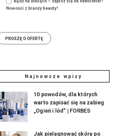
Bądź na bieżąco – zapisz się na newsletter!
Nowości z branży beauty!
Najnowsze wpisy
10 powodów, dla których
warto zapisać się na zabieg
„Ogień i lód” | FORBES
Jak pielęgnować skórę po