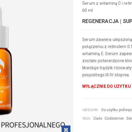
Serum z witaminą C i re
60 ml
REGENERACJA | SU
Serum zawiera ulepszoną
połączeniu z retinolem 0.1
witaminą E. Serum zapewn
zostało potwierdzone kli
likwiduje trądzik różowat
pospolitego III-IV stopnia.
WYŁĄCZNIE DO UŻYTKU
Do użytku profesj
CATEGORY:
Ciało
Codziennie
Se
TAGS: