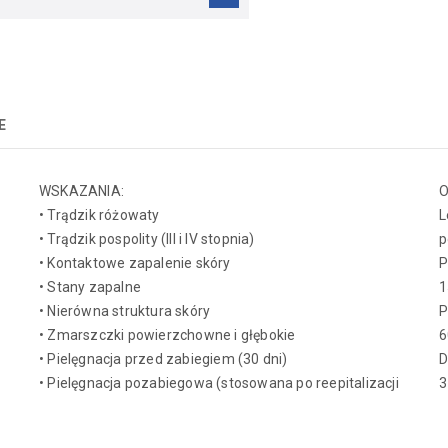
E
WSKAZANIA:
O
• Trądzik różowaty
L
• Trądzik pospolity (III i IV stopnia)
p
• Kontaktowe zapalenie skóry
P
• Stany zapalne
1
• Nierówna struktura skóry
P
• Zmarszczki powierzchowne i głębokie
6
• Pielęgnacja przed zabiegiem (30 dni)
• Pielęgnacja pozabiegowa (stosowana po reepitalizacji
3