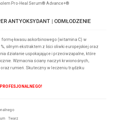
tinolem Pro-Heal Serum® Advance+®
PER ANTYOKSYDANT | ODMŁODZENIE
 formę kwasu askorbinowego (witamina C) w
%, silnym ekstraktem z liści oliwki europejskiej oraz
ia działanie uspokajające i przeciwzapalne, które
nicznie. Wzmacnia ściany naczyń krwionośnych,
y oraz rumień. Skuteczny w leczeniu trądziku
 PROFESJONALNEGO!
onalnego
rum
Twarz