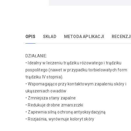
OPIS
SKŁAD
METODA APLIKACJI
RECENZJ
DZIAŁANIE:
• Idealny w leczeniu trądziku różowatego i trądziku
pospolitego (nawet w przypadku torbielowatych form
trądziku IV stopnia).
• Wspomagająco przy kontaktowym zapaleniu skóry i
ukąszeniach owadów
• Zmniejsza stany zapalne
• Redukuje drobne zmarszczki
• Zapewnia silną ochronę antyoksydacyjną
• Rozjaśnia, wyrównuje koloryt skóry