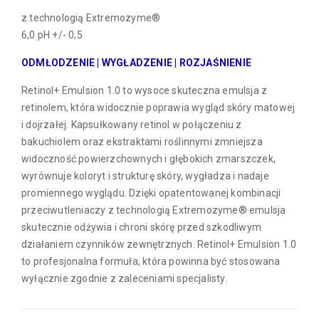
z technologią Extremozyme®
6,0 pH +/- 0,5
ODMŁODZENIE | WYGŁADZENIE | ROZJAŚNIENIE
Retinol+ Emulsion 1.0 to wysoce skuteczna emulsja z
retinolem, która widocznie poprawia wygląd skóry matowej
i dojrzałej. Kapsułkowany retinol w połączeniu z
bakuchiolem oraz ekstraktami roślinnymi zmniejsza
widoczność powierzchownych i głębokich zmarszczek,
wyrównuje koloryt i strukturę skóry, wygładza i nadaje
promiennego wyglądu. Dzięki opatentowanej kombinacji
przeciwutleniaczy z technologią Extremozyme® emulsja
skutecznie odżywia i chroni skórę przed szkodliwym
działaniem czynników zewnętrznych. Retinol+ Emulsion 1.0
to profesjonalna formuła, która powinna być stosowana
wyłącznie zgodnie z zaleceniami specjalisty.