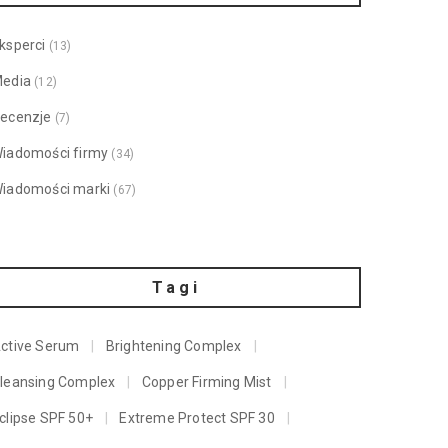
ksperci
(13)
edia
(12)
ecenzje
(7)
iadomości firmy
(34)
iadomości marki
(67)
Tagi
ctive Serum
Brightening Complex
leansing Complex
Copper Firming Mist
clipse SPF 50+
Extreme Protect SPF 30