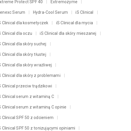
xtreme Protect SPF 40
Extremozyme
enexc Serum
Hydra-Cool Serum
iS Clinical
S Clinical dla kosmetyczek
iS Clinical dla mycia
S Clinical dla oczu
iS Clinical dla skóry mieszanej
S Clinical dla skóry suchej
S Clinical dla skóry tłustej
S Clinical dla skóry wrażliwej
S Clinical dla skóry z problemami
S Clinical przeciw trądzikowi
S Clinical serum z witaminą C
S Clinical serum z witaminą C opinie
S Clinical SPF 50 z odcieniem
S Clinical SPF 50 z tonizującymi opiniami