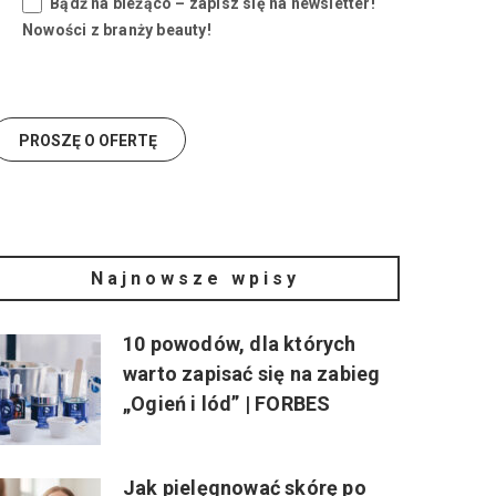
Bądź na bieżąco – zapisz się na newsletter!
Nowości z branży beauty!
Najnowsze wpisy
10 powodów, dla których
warto zapisać się na zabieg
„Ogień i lód” | FORBES
Jak pielęgnować skórę po