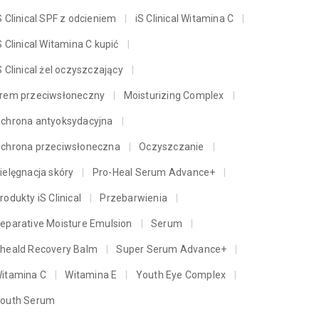
S Clinical SPF z odcieniem
iS Clinical Witamina C
S Clinical Witamina C kupić
S Clinical żel oczyszczający
rem przeciwsłoneczny
Moisturizing Complex
chrona antyoksydacyjna
chrona przeciwsłoneczna
Oczyszczanie
ielęgnacja skóry
Pro-Heal Serum Advance+
rodukty iS Clinical
Przebarwienia
eparative Moisture Emulsion
Serum
heald Recovery Balm
Super Serum Advance+
itamina C
Witamina E
Youth Eye Complex
outh Serum