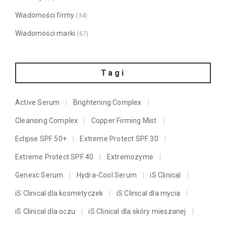
Wiadomości firmy
(34)
Wiadomości marki
(67)
Tagi
Active Serum
Brightening Complex
Cleansing Complex
Copper Firming Mist
Eclipse SPF 50+
Extreme Protect SPF 30
Extreme Protect SPF 40
Extremozyme
Genexc Serum
Hydra-Cool Serum
iS Clinical
iS Clinical dla kosmetyczek
iS Clinical dla mycia
iS Clinical dla oczu
iS Clinical dla skóry mieszanej