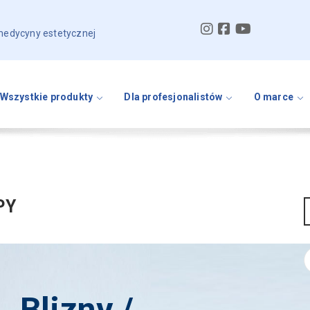
 medycyny estetycznej
Wszystkie produkty
Dla profesjonalistów
O marce
PY
Blizny /