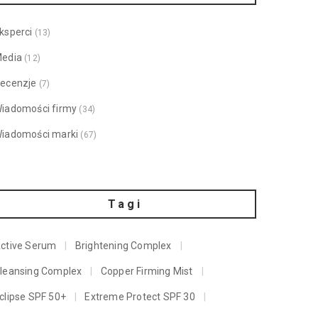
ksperci
(13)
edia
(12)
ecenzje
(7)
iadomości firmy
(34)
iadomości marki
(67)
Tagi
ctive Serum
Brightening Complex
leansing Complex
Copper Firming Mist
clipse SPF 50+
Extreme Protect SPF 30