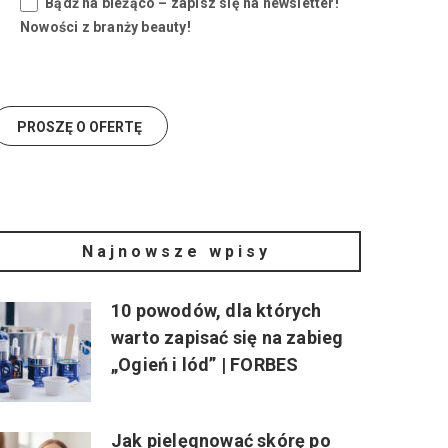
Bądź na bieżąco – zapisz się na newsletter!
Nowości z branży beauty!
Najnowsze wpisy
10 powodów, dla których
warto zapisać się na zabieg
„Ogień i lód” | FORBES
Jak pielęgnować skórę po