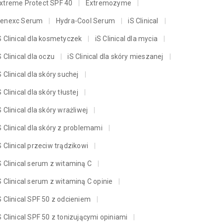
xtreme Protect SPF 40
Extremozyme
enexc Serum
Hydra-Cool Serum
iS Clinical
S Clinical dla kosmetyczek
iS Clinical dla mycia
S Clinical dla oczu
iS Clinical dla skóry mieszanej
S Clinical dla skóry suchej
S Clinical dla skóry tłustej
S Clinical dla skóry wrażliwej
S Clinical dla skóry z problemami
S Clinical przeciw trądzikowi
S Clinical serum z witaminą C
S Clinical serum z witaminą C opinie
S Clinical SPF 50 z odcieniem
S Clinical SPF 50 z tonizującymi opiniami