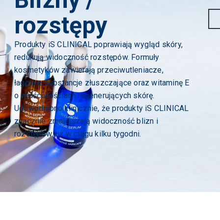
rozstępy
Produkty iS CLINICAL poprawiają wygląd skóry,
redukują widoczność rozstępów. Formuły
kosmetyków zawierają przeciwutleniacze,
łagodne substancje złuszczające oraz witaminę E
o właściwościach regenerujących skórę.
Udowodniono klinicznie, że produkty iS CLINICAL
znacznie zmniejszają widoczność blizn i
rozstępów już w ciągu kilku tygodni.