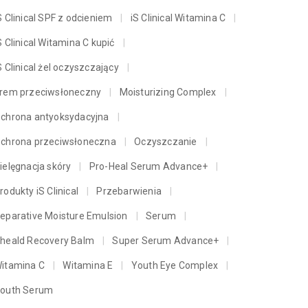
S Clinical SPF z odcieniem
iS Clinical Witamina C
S Clinical Witamina C kupić
S Clinical żel oczyszczający
rem przeciwsłoneczny
Moisturizing Complex
chrona antyoksydacyjna
chrona przeciwsłoneczna
Oczyszczanie
ielęgnacja skóry
Pro-Heal Serum Advance+
rodukty iS Clinical
Przebarwienia
eparative Moisture Emulsion
Serum
heald Recovery Balm
Super Serum Advance+
itamina C
Witamina E
Youth Eye Complex
outh Serum