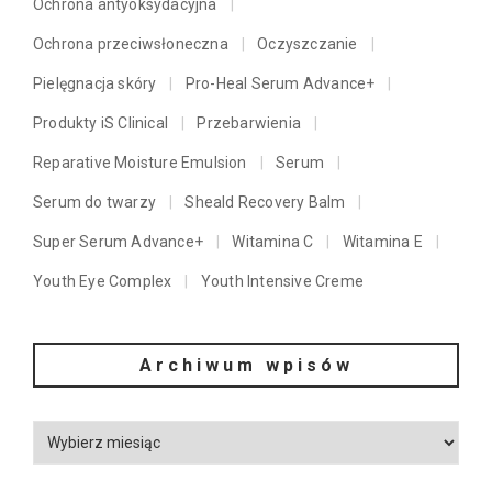
Ochrona antyoksydacyjna
Ochrona przeciwsłoneczna
Oczyszczanie
Pielęgnacja skóry
Pro-Heal Serum Advance+
Produkty iS Clinical
Przebarwienia
Reparative Moisture Emulsion
Serum
Serum do twarzy
Sheald Recovery Balm
Super Serum Advance+
Witamina C
Witamina E
Youth Eye Complex
Youth Intensive Creme
Archiwum wpisów