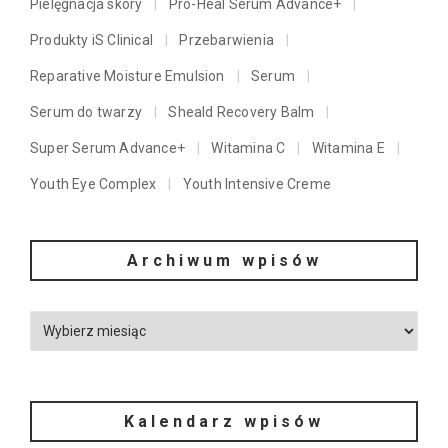
Pielęgnacja skóry
Pro-Heal Serum Advance+
Produkty iS Clinical
Przebarwienia
Reparative Moisture Emulsion
Serum
Serum do twarzy
Sheald Recovery Balm
Super Serum Advance+
Witamina C
Witamina E
Youth Eye Complex
Youth Intensive Creme
Archiwum wpisów
Kalendarz wpisów