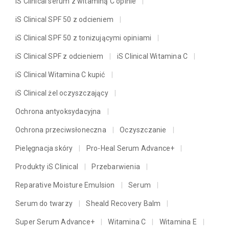
iS Clinical serum z witaminą C opinie
iS Clinical SPF 50 z odcieniem
iS Clinical SPF 50 z tonizującymi opiniami
iS Clinical SPF z odcieniem
iS Clinical Witamina C
iS Clinical Witamina C kupić
iS Clinical żel oczyszczający
Ochrona antyoksydacyjna
Ochrona przeciwsłoneczna
Oczyszczanie
Pielęgnacja skóry
Pro-Heal Serum Advance+
Produkty iS Clinical
Przebarwienia
Reparative Moisture Emulsion
Serum
Serum do twarzy
Sheald Recovery Balm
Super Serum Advance+
Witamina C
Witamina E