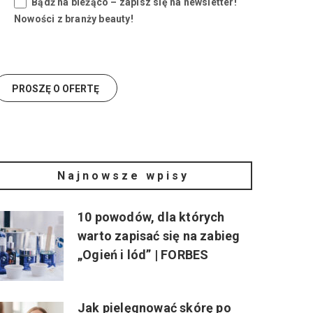
Bądź na bieżąco – zapisz się na newsletter!
Nowości z branży beauty!
Najnowsze wpisy
10 powodów, dla których
warto zapisać się na zabieg
„Ogień i lód” | FORBES
Jak pielęgnować skórę po