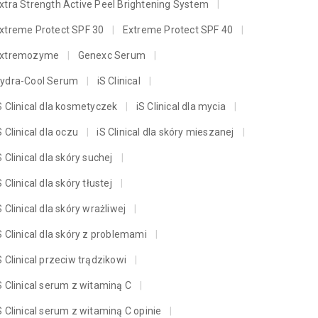
xtra Strength Active Peel Brightening System
xtreme Protect SPF 30
Extreme Protect SPF 40
xtremozyme
Genexc Serum
ydra-Cool Serum
iS Clinical
S Clinical dla kosmetyczek
iS Clinical dla mycia
S Clinical dla oczu
iS Clinical dla skóry mieszanej
S Clinical dla skóry suchej
S Clinical dla skóry tłustej
S Clinical dla skóry wrażliwej
S Clinical dla skóry z problemami
S Clinical przeciw trądzikowi
S Clinical serum z witaminą C
S Clinical serum z witaminą C opinie