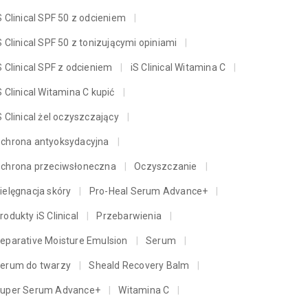
S Clinical SPF 50 z odcieniem
S Clinical SPF 50 z tonizującymi opiniami
S Clinical SPF z odcieniem
iS Clinical Witamina C
S Clinical Witamina C kupić
S Clinical żel oczyszczający
chrona antyoksydacyjna
chrona przeciwsłoneczna
Oczyszczanie
ielęgnacja skóry
Pro-Heal Serum Advance+
rodukty iS Clinical
Przebarwienia
eparative Moisture Emulsion
Serum
erum do twarzy
Sheald Recovery Balm
uper Serum Advance+
Witamina C