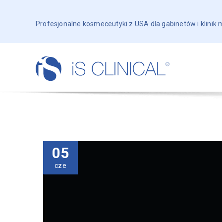
Profesjonalne kosmeceutyki z USA dla gabinetów i klinik
05
cze