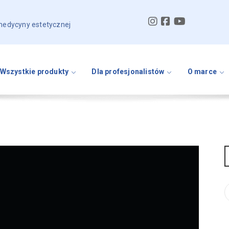
 medycyny estetycznej
Wszystkie produkty
Dla profesjonalistów
O marce