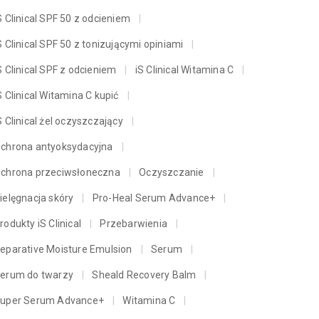
S Clinical SPF 50 z odcieniem
S Clinical SPF 50 z tonizującymi opiniami
S Clinical SPF z odcieniem
iS Clinical Witamina C
S Clinical Witamina C kupić
S Clinical żel oczyszczający
chrona antyoksydacyjna
chrona przeciwsłoneczna
Oczyszczanie
ielęgnacja skóry
Pro-Heal Serum Advance+
rodukty iS Clinical
Przebarwienia
eparative Moisture Emulsion
Serum
erum do twarzy
Sheald Recovery Balm
uper Serum Advance+
Witamina C