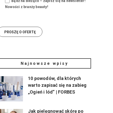
Bądź na bieżąco – zapisz się na newsletter!
Nowości z branży beauty!
Najnowsze wpisy
10 powodów, dla których
warto zapisać się na zabieg
„Ogień i lód” | FORBES
Jak pielęgnować skórę po