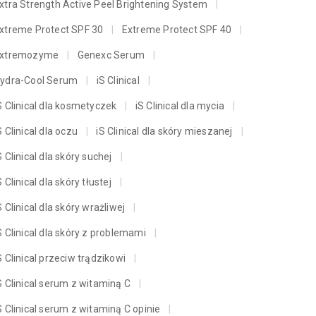
xtra Strength Active Peel Brightening System
xtreme Protect SPF 30
Extreme Protect SPF 40
xtremozyme
Genexc Serum
ydra-Cool Serum
iS Clinical
S Clinical dla kosmetyczek
iS Clinical dla mycia
S Clinical dla oczu
iS Clinical dla skóry mieszanej
S Clinical dla skóry suchej
S Clinical dla skóry tłustej
S Clinical dla skóry wrażliwej
S Clinical dla skóry z problemami
S Clinical przeciw trądzikowi
S Clinical serum z witaminą C
S Clinical serum z witaminą C opinie