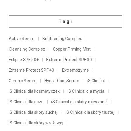
Tagi
Active Serum
Brightening Complex
Cleansing Complex
Copper Firming Mist
Eclipse SPF 50+
Extreme Protect SPF 30
Extreme Protect SPF 40
Extremozyme
Genexc Serum
Hydra-Cool Serum
iS Clinical
iS Clinical dla kosmetyczek
iS Clinical dla mycia
iS Clinical dla oczu
iS Clinical dla skóry mieszanej
iS Clinical dla skóry suchej
iS Clinical dla skóry tłustej
iS Clinical dla skóry wrażliwej