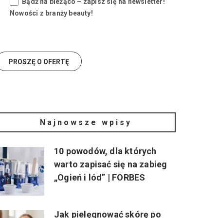
Bądź na bieżąco – zapisz się na newsletter!
Nowości z branży beauty!
Najnowsze wpisy
10 powodów, dla których
warto zapisać się na zabieg
„Ogień i lód” | FORBES
Jak pielęgnować skórę po