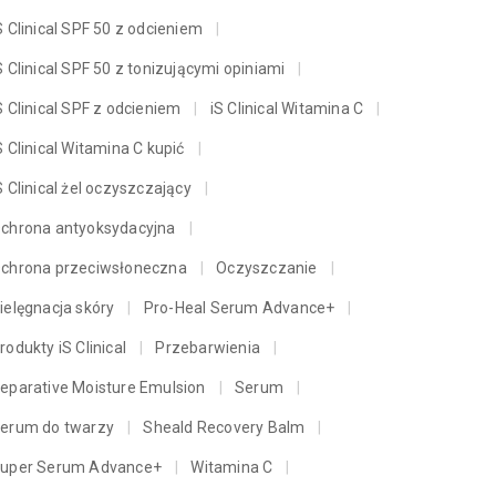
S Clinical SPF 50 z odcieniem
S Clinical SPF 50 z tonizującymi opiniami
S Clinical SPF z odcieniem
iS Clinical Witamina C
S Clinical Witamina C kupić
S Clinical żel oczyszczający
chrona antyoksydacyjna
chrona przeciwsłoneczna
Oczyszczanie
ielęgnacja skóry
Pro-Heal Serum Advance+
rodukty iS Clinical
Przebarwienia
eparative Moisture Emulsion
Serum
erum do twarzy
Sheald Recovery Balm
uper Serum Advance+
Witamina C