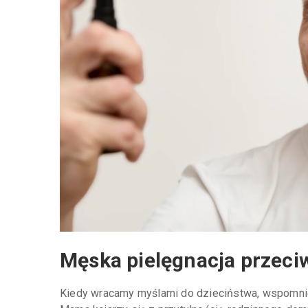
Męska pielęgnacja przeci
Kiedy wracamy myślami do dzieciństwa, wspomnie