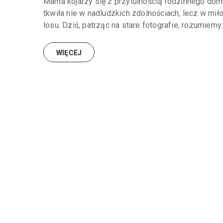
Mama kojarzy się z przytulnością rodzinnego domu
tkwiła nie w nadludzkich zdolnościach, lecz w mił
losu. Dziś, patrząc na stare fotografie, rozumiemy: 
WIĘCEJ