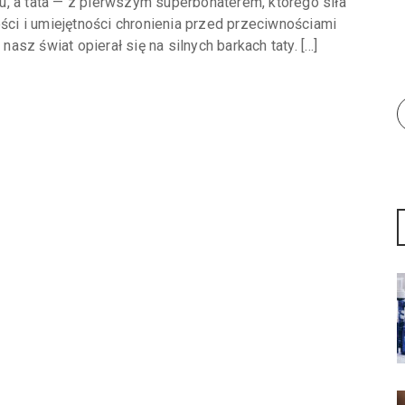
, a tata — z pierwszym superbohaterem, którego siła
ości i umiejętności chronienia przed przeciwnościami
nasz świat opierał się na silnych barkach taty. […]