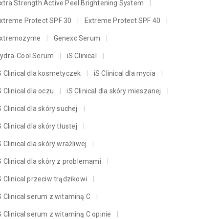
xtra Strength Active Peel Brightening System
xtreme Protect SPF 30
Extreme Protect SPF 40
xtremozyme
Genexc Serum
ydra-Cool Serum
iS Clinical
S Clinical dla kosmetyczek
iS Clinical dla mycia
S Clinical dla oczu
iS Clinical dla skóry mieszanej
S Clinical dla skóry suchej
S Clinical dla skóry tłustej
S Clinical dla skóry wrażliwej
S Clinical dla skóry z problemami
S Clinical przeciw trądzikowi
S Clinical serum z witaminą C
S Clinical serum z witaminą C opinie