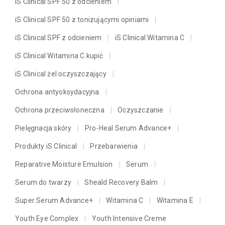
iS Clinical SPF 50 z odcieniem
iS Clinical SPF 50 z tonizującymi opiniami
iS Clinical SPF z odcieniem
iS Clinical Witamina C
iS Clinical Witamina C kupić
iS Clinical żel oczyszczający
Ochrona antyoksydacyjna
Ochrona przeciwsłoneczna
Oczyszczanie
Pielęgnacja skóry
Pro-Heal Serum Advance+
Produkty iS Clinical
Przebarwienia
Reparative Moisture Emulsion
Serum
Serum do twarzy
Sheald Recovery Balm
Super Serum Advance+
Witamina C
Witamina E
Youth Eye Complex
Youth Intensive Creme