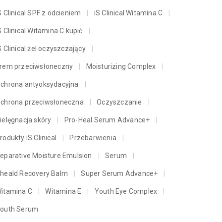
S Clinical SPF z odcieniem
iS Clinical Witamina C
S Clinical Witamina C kupić
S Clinical żel oczyszczający
rem przeciwsłoneczny
Moisturizing Complex
chrona antyoksydacyjna
chrona przeciwsłoneczna
Oczyszczanie
ielęgnacja skóry
Pro-Heal Serum Advance+
rodukty iS Clinical
Przebarwienia
eparative Moisture Emulsion
Serum
heald Recovery Balm
Super Serum Advance+
itamina C
Witamina E
Youth Eye Complex
outh Serum