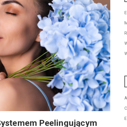
E
M
R
W
W
A
C
E
Systemem Peelingującym