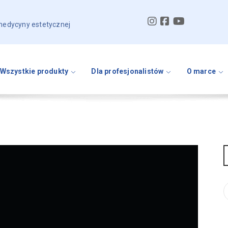
 medycyny estetycznej
Wszystkie produkty
Dla profesjonalistów
O marce