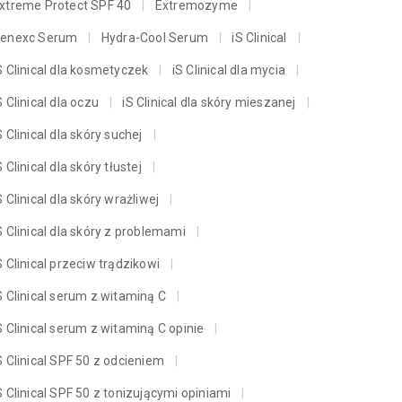
xtreme Protect SPF 40
Extremozyme
enexc Serum
Hydra-Cool Serum
iS Clinical
S Clinical dla kosmetyczek
iS Clinical dla mycia
S Clinical dla oczu
iS Clinical dla skóry mieszanej
S Clinical dla skóry suchej
S Clinical dla skóry tłustej
S Clinical dla skóry wrażliwej
S Clinical dla skóry z problemami
S Clinical przeciw trądzikowi
S Clinical serum z witaminą C
S Clinical serum z witaminą C opinie
S Clinical SPF 50 z odcieniem
S Clinical SPF 50 z tonizującymi opiniami