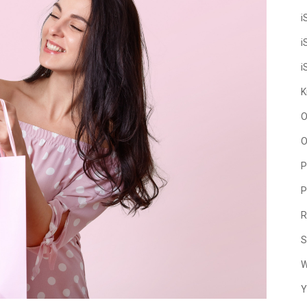
i
i
i
K
O
O
P
P
R
S
W
Y