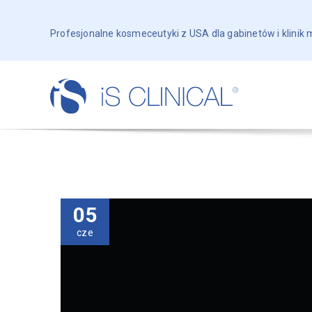
Profesjonalne kosmeceutyki z USA dla gabinetów i klinik
05
cze