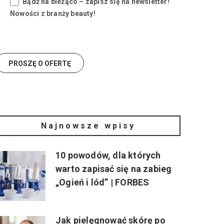
Bądź na bieżąco – zapisz się na newsletter!
Nowości z branży beauty!
Najnowsze wpisy
10 powodów, dla których
warto zapisać się na zabieg
„Ogień i lód” | FORBES
Jak pielęgnować skórę po