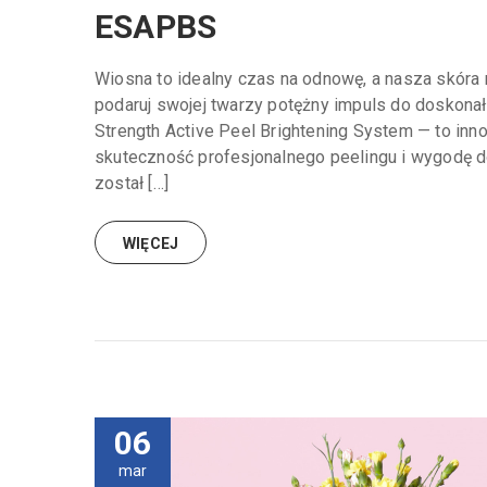
ESAPBS
Wiosna to idealny czas na odnowę, a nasza skóra ni
podaruj swojej twarzy potężny impuls do doskonało
Strength Active Peel Brightening System — to in
skuteczność profesjonalnego peelingu i wygodę 
został […]
WIĘCEJ
06
mar