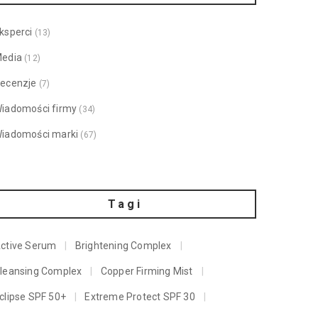
ksperci
(13)
edia
(12)
ecenzje
(7)
iadomości firmy
(34)
iadomości marki
(67)
Tagi
ctive Serum
Brightening Complex
leansing Complex
Copper Firming Mist
clipse SPF 50+
Extreme Protect SPF 30