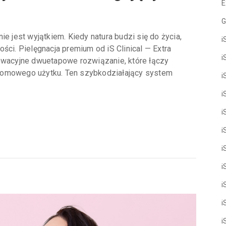
E
G
e jest wyjątkiem. Kiedy natura budzi się do życia,
i
ści. Pielęgnacja premium od iS Clinical — Extra
i
nowacyjne dwuetapowe rozwiązanie, które łączy
domowego użytku. Ten szybkodziałający system
i
i
i
i
i
i
i
i
i