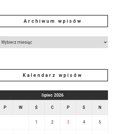
Archiwum wpisów
Kalendarz wpisów
lipiec 2026
P
W
Ś
C
P
S
N
1
2
3
4
5