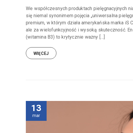
We współczesnych produktach pielęgnacyjnych nia
się niemal synonimem pojęcia „uniwersalna piel
premium, w którym działa amerykańska marka iS Cli
ale za wielofunkcyjność i wysoką skuteczność. En
(witamina B3) to krytycznie ważny […]
WIĘCEJ
13
mar