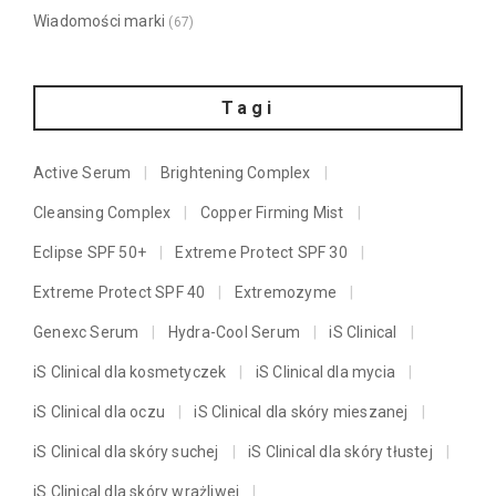
Wiadomości marki
(67)
Tagi
Active Serum
Brightening Complex
Cleansing Complex
Copper Firming Mist
Eclipse SPF 50+
Extreme Protect SPF 30
Extreme Protect SPF 40
Extremozyme
Genexc Serum
Hydra-Cool Serum
iS Clinical
iS Clinical dla kosmetyczek
iS Clinical dla mycia
iS Clinical dla oczu
iS Clinical dla skóry mieszanej
iS Clinical dla skóry suchej
iS Clinical dla skóry tłustej
iS Clinical dla skóry wrażliwej