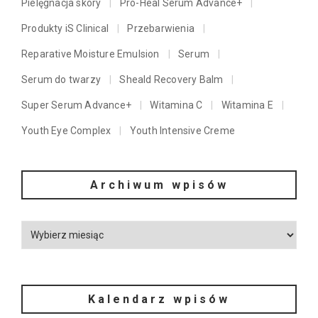
Pielęgnacja skóry
Pro-Heal Serum Advance+
Produkty iS Clinical
Przebarwienia
Reparative Moisture Emulsion
Serum
Serum do twarzy
Sheald Recovery Balm
Super Serum Advance+
Witamina C
Witamina E
Youth Eye Complex
Youth Intensive Creme
Archiwum wpisów
Kalendarz wpisów