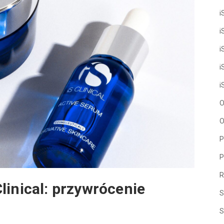
i
i
i
i
i
O
O
P
P
R
linical: przywrócenie
S
S