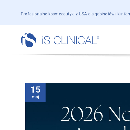
Profesjonalne kosmeceutyki z USA dla gabinetów i klinik
15
maj