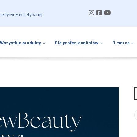
 medycyny estetycznej
Wszystkie produkty
Dla profesjonalistów
O marce