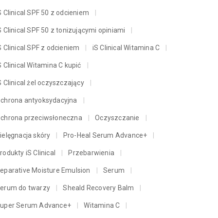
S Clinical SPF 50 z odcieniem
S Clinical SPF 50 z tonizującymi opiniami
S Clinical SPF z odcieniem
iS Clinical Witamina C
S Clinical Witamina C kupić
S Clinical żel oczyszczający
chrona antyoksydacyjna
chrona przeciwsłoneczna
Oczyszczanie
ielęgnacja skóry
Pro-Heal Serum Advance+
rodukty iS Clinical
Przebarwienia
eparative Moisture Emulsion
Serum
erum do twarzy
Sheald Recovery Balm
uper Serum Advance+
Witamina C