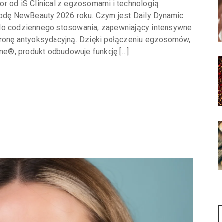
r od iS Clinical z egzosomami i technologią
dę NewBeauty 2026 roku. Czym jest Daily Dynamic
 do codziennego stosowania, zapewniający intensywne
hronę antyoksydacyjną. Dzięki połączeniu egzosomów,
e®, produkt odbudowuje funkcję […]