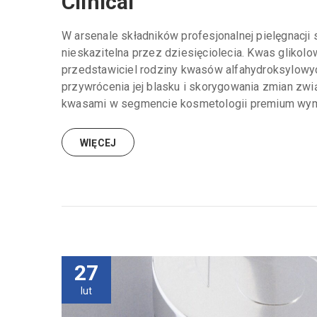
Clinical
W arsenale składników profesjonalnej pielęgnacji s
nieskazitelna przez dziesięciolecia. Kwas glikolow
przedstawiciel rodziny kwasów alfahydroksylowych
przywrócenia jej blasku i skorygowania zmian zw
kwasami w segmencie kosmetologii premium wyma
WIĘCEJ
27
lut