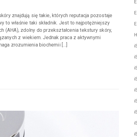
E
E
kóry znajdują się takie, których reputacja pozostaje
y to właśnie taki składnik. Jest to najpotężniejszy
E
 (AHA), zdolny do przekształcenia tekstury skóry,
H
iązanych z wiekiem. Jednak praca z aktywnymi
ga zrozumienia biochemii […]
i
i
i
i
i
i
i
i
i