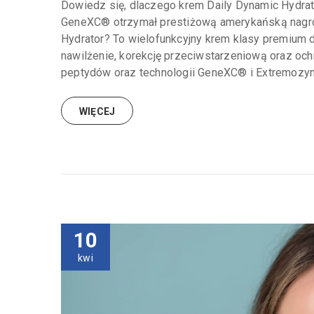
Dowiedz się, dlaczego krem Daily Dynamic Hydrato
GeneXC® otrzymał prestiżową amerykańską nagro
Hydrator? To wielofunkcyjny krem klasy premium
nawilżenie, korekcję przeciwstarzeniową oraz oc
peptydów oraz technologii GeneXC® i Extremozym
WIĘCEJ
10
kwi