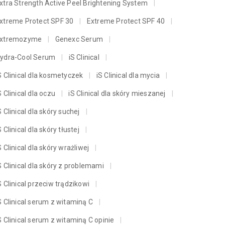
xtra Strength Active Peel Brightening System
xtreme Protect SPF 30
Extreme Protect SPF 40
xtremozyme
Genexc Serum
ydra-Cool Serum
iS Clinical
S Clinical dla kosmetyczek
iS Clinical dla mycia
S Clinical dla oczu
iS Clinical dla skóry mieszanej
S Clinical dla skóry suchej
S Clinical dla skóry tłustej
S Clinical dla skóry wrażliwej
S Clinical dla skóry z problemami
S Clinical przeciw trądzikowi
S Clinical serum z witaminą C
S Clinical serum z witaminą C opinie