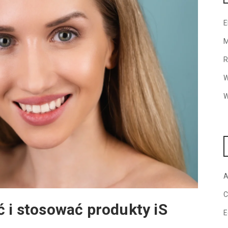
E
M
R
W
W
A
C
ć i stosować produkty iS
E