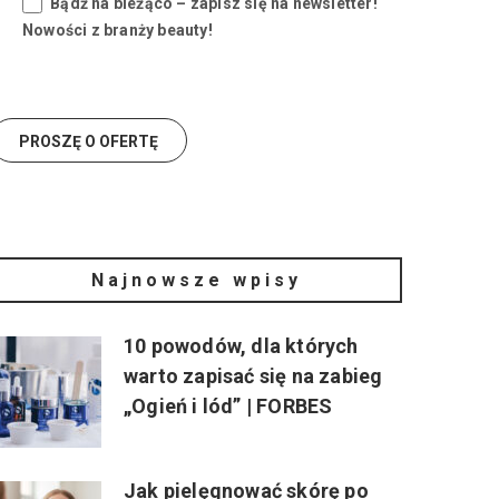
Bądź na bieżąco – zapisz się na newsletter!
Nowości z branży beauty!
Najnowsze wpisy
10 powodów, dla których
warto zapisać się na zabieg
„Ogień i lód” | FORBES
Jak pielęgnować skórę po