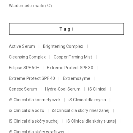
Wiadomości marki
(67)
Tagi
Active Serum
Brightening Complex
Cleansing Complex
Copper Firming Mist
Eclipse SPF 50+
Extreme Protect SPF 30
Extreme Protect SPF 40
Extremozyme
Genexc Serum
Hydra-Cool Serum
iS Clinical
iS Clinical dla kosmetyczek
iS Clinical dla mycia
iS Clinical dla oczu
iS Clinical dla skóry mieszanej
iS Clinical dla skóry suchej
iS Clinical dla skóry tłustej
iS Clinical dla skóry wrażliwej