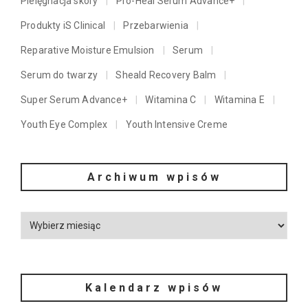
Pielęgnacja skóry
Pro-Heal Serum Advance+
Produkty iS Clinical
Przebarwienia
Reparative Moisture Emulsion
Serum
Serum do twarzy
Sheald Recovery Balm
Super Serum Advance+
Witamina C
Witamina E
Youth Eye Complex
Youth Intensive Creme
Archiwum wpisów
Kalendarz wpisów