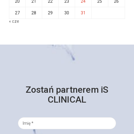
20
21
22
23
24
25
26
27
28
29
30
31
« cze
Zostań partnerem iS
CLINICAL