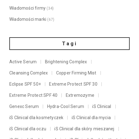
Wiadomości firmy
(34)
Wiadomości marki
(67)
Tagi
Active Serum
Brightening Complex
Cleansing Complex
Copper Firming Mist
Eclipse SPF 50+
Extreme Protect SPF 30
Extreme Protect SPF 40
Extremozyme
Genexc Serum
Hydra-Cool Serum
iS Clinical
iS Clinical dla kosmetyczek
iS Clinical dla mycia
iS Clinical dla oczu
iS Clinical dla skóry mieszanej