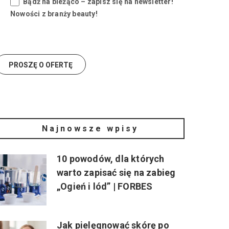
Bądź na bieżąco – zapisz się na newsletter!
Nowości z branży beauty!
Najnowsze wpisy
10 powodów, dla których
warto zapisać się na zabieg
„Ogień i lód” | FORBES
Jak pielęgnować skórę po