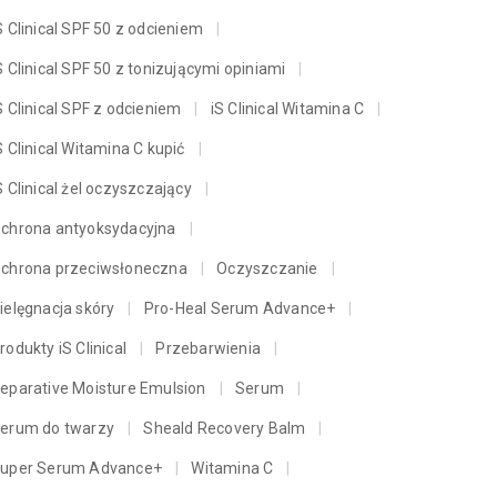
S Clinical SPF 50 z odcieniem
S Clinical SPF 50 z tonizującymi opiniami
S Clinical SPF z odcieniem
iS Clinical Witamina C
S Clinical Witamina C kupić
S Clinical żel oczyszczający
chrona antyoksydacyjna
chrona przeciwsłoneczna
Oczyszczanie
ielęgnacja skóry
Pro-Heal Serum Advance+
rodukty iS Clinical
Przebarwienia
eparative Moisture Emulsion
Serum
erum do twarzy
Sheald Recovery Balm
uper Serum Advance+
Witamina C