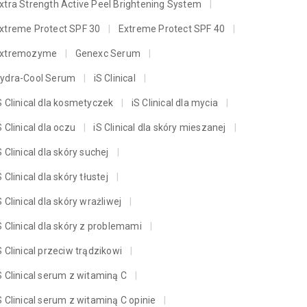
xtra Strength Active Peel Brightening System
xtreme Protect SPF 30
Extreme Protect SPF 40
xtremozyme
Genexc Serum
ydra-Cool Serum
iS Clinical
S Clinical dla kosmetyczek
iS Clinical dla mycia
S Clinical dla oczu
iS Clinical dla skóry mieszanej
S Clinical dla skóry suchej
S Clinical dla skóry tłustej
S Clinical dla skóry wrażliwej
S Clinical dla skóry z problemami
S Clinical przeciw trądzikowi
S Clinical serum z witaminą C
S Clinical serum z witaminą C opinie