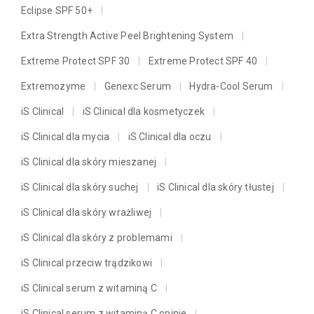
Eclipse SPF 50+
Extra Strength Active Peel Brightening System
Extreme Protect SPF 30
Extreme Protect SPF 40
Extremozyme
Genexc Serum
Hydra-Cool Serum
iS Clinical
iS Clinical dla kosmetyczek
iS Clinical dla mycia
iS Clinical dla oczu
iS Clinical dla skóry mieszanej
iS Clinical dla skóry suchej
iS Clinical dla skóry tłustej
iS Clinical dla skóry wrażliwej
iS Clinical dla skóry z problemami
iS Clinical przeciw trądzikowi
iS Clinical serum z witaminą C
iS Clinical serum z witaminą C opinie