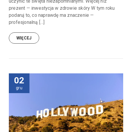
uczynić te święta niezapomnianymi. Więcej niż
prezent — inwestycja w zdrowie skóry W tym roku
podaruj to, co naprawdę ma znaczenie —
profesjonalną […]
WIĘCEJ
02
gru