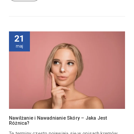
21
maj
Nawilżanie i Nawadnianie Skóry – Jaka Jest
Różnica?
Te terminy często pojawiają się w opisach kremów,