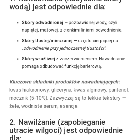
wodą) jest odpowiednie dla:
Skóry odwodnionej
— pozbawionej wody, czyli
napiętej, matowej, z cienkimi liniami odwodnienia.
Skóry tłustej/mieszanej
— często cierpiącej na
„odwodnienie przy jednoczesnej tłustości”
.
Skóry wrażliwej
z zaczerwienieniem. Nawadnianie
pomaga odbudować funkcję barierową.
Kluczowe składniki produktów nawadniających:
kwas hialuronowy, gliceryna, kwas alginowy, pantenol,
mocznik (5-10%). Zazwyczaj są to lekkie tekstury —
żele, wodniste serum, esencje.
2. Nawilżanie (zapobieganie
utracie wilgoci) jest odpowiednie
dla: