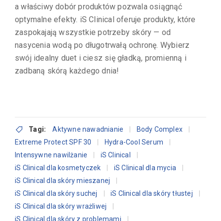
a właściwy dobór produktów pozwala osiągnąć
optymalne efekty. iS Clinical oferuje produkty, które
zaspokajają wszystkie potrzeby skóry — od
nasycenia wodą po długotrwałą ochronę. Wybierz
swój idealny duet i ciesz się gładką, promienną i
zadbaną skórą każdego dnia!
Tagi:
Aktywne nawadnianie
Body Complex
Extreme Protect SPF 30
Hydra-Cool Serum
Intensywne nawilżanie
iS Clinical
iS Clinical dla kosmetyczek
iS Clinical dla mycia
iS Clinical dla skóry mieszanej
iS Clinical dla skóry suchej
iS Clinical dla skóry tłustej
iS Clinical dla skóry wrażliwej
iS Clinical dla skóry z problemami