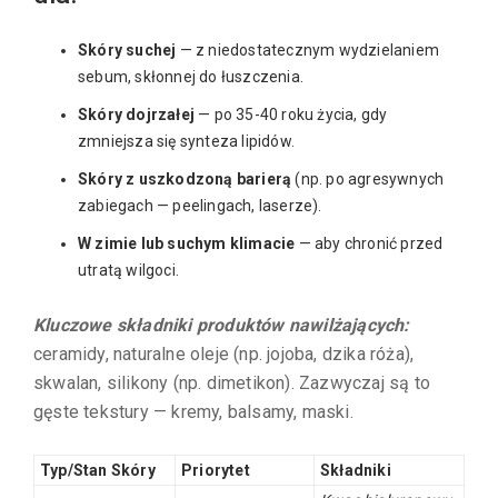
Skóry suchej
— z niedostatecznym wydzielaniem
sebum, skłonnej do łuszczenia.
Skóry dojrzałej
— po 35-40 roku życia, gdy
zmniejsza się synteza lipidów.
Skóry z uszkodzoną barierą
(np. po agresywnych
zabiegach — peelingach, laserze).
W zimie lub suchym klimacie
— aby chronić przed
utratą wilgoci.
Kluczowe składniki produktów nawilżających:
ceramidy, naturalne oleje (np. jojoba, dzika róża),
skwalan, silikony (np. dimetikon). Zazwyczaj są to
gęste tekstury — kremy, balsamy, maski.
Typ/Stan Skóry
Priorytet
Składniki