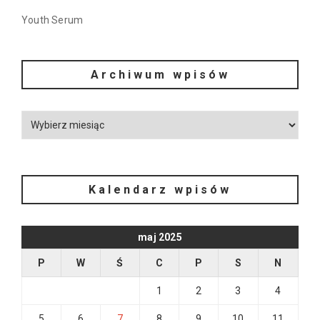
Youth Serum
Archiwum wpisów
Kalendarz wpisów
maj 2025
P
W
Ś
C
P
S
N
1
2
3
4
5
6
7
8
9
10
11