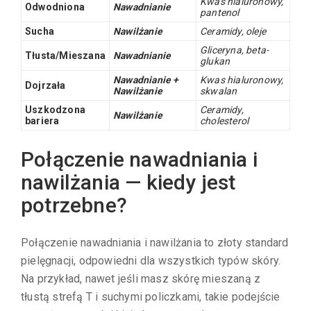
Kwas hialuronowy,
Odwodniona
Nawadnianie
pantenol
Sucha
Nawilżanie
Ceramidy, oleje
Gliceryna, beta-
Tłusta/Mieszana
Nawadnianie
glukan
Nawadnianie +
Kwas hialuronowy,
Dojrzała
Nawilżanie
skwalan
Uszkodzona
Ceramidy,
Nawilżanie
bariera
cholesterol
Połączenie nawadniania i
nawilżania — kiedy jest
potrzebne?
Połączenie nawadniania i nawilżania to złoty standard
pielęgnacji, odpowiedni dla wszystkich typów skóry.
Na przykład, nawet jeśli masz skórę mieszaną z
tłustą strefą T i suchymi policzkami, takie podejście