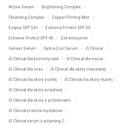
Active Serum
Brightening Complex
Cleansing Complex
Copper Firming Mist
Eclipse SPF 50+
Extreme Protect SPF 30
Extreme Protect SPF 40
Extremozyme
Genexc Serum
Hydra-Cool Serum
iS Clinical
iS Clinical dla kosmetyczek
iS Clinical dla mycia
iS Clinical dla oczu
iS Clinical dla skóry mieszanej
iS Clinical dla skóry suchej
iS Clinical dla skóry tłustej
iS Clinical dla skóry wrażliwej
iS Clinical dla skóry z problemami
iS Clinical przeciw trądzikowi
iS Clinical serum z witaminą C