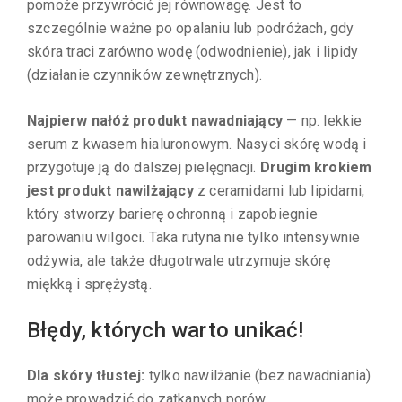
pomoże przywrócić jej równowagę. Jest to
szczególnie ważne po opalaniu lub podróżach, gdy
skóra traci zarówno wodę (odwodnienie), jak i lipidy
(działanie czynników zewnętrznych).
Najpierw nałóż produkt nawadniający
— np. lekkie
serum z kwasem hialuronowym. Nasyci skórę wodą i
przygotuje ją do dalszej pielęgnacji.
Drugim krokiem
jest produkt nawilżający
z ceramidami lub lipidami,
który stworzy barierę ochronną i zapobiegnie
parowaniu wilgoci. Taka rutyna nie tylko intensywnie
odżywia, ale także długotrwale utrzymuje skórę
miękką i sprężystą.
Błędy, których warto unikać!
Dla skóry tłustej:
tylko nawilżanie (bez nawadniania)
może prowadzić do zatkanych porów.