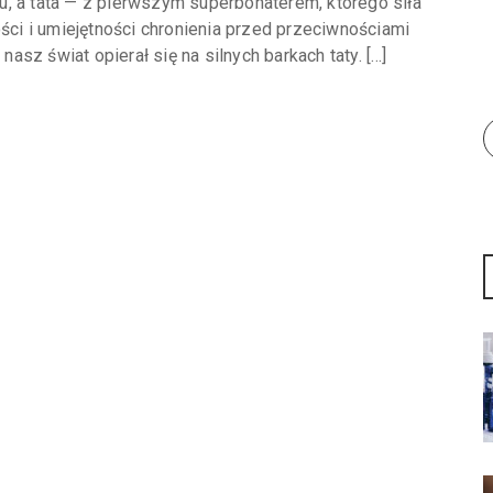
, a tata — z pierwszym superbohaterem, którego siła
ości i umiejętności chronienia przed przeciwnościami
nasz świat opierał się na silnych barkach taty. […]