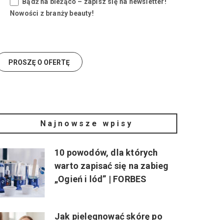
Bądź na bieżąco – zapisz się na newsletter!
Nowości z branży beauty!
Najnowsze wpisy
10 powodów, dla których
warto zapisać się na zabieg
„Ogień i lód” | FORBES
Jak pielęgnować skórę po