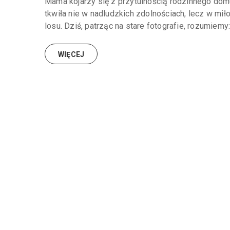
Mama kojarzy się z przytulnością rodzinnego domu
tkwiła nie w nadludzkich zdolnościach, lecz w mił
losu. Dziś, patrząc na stare fotografie, rozumiemy: 
WIĘCEJ