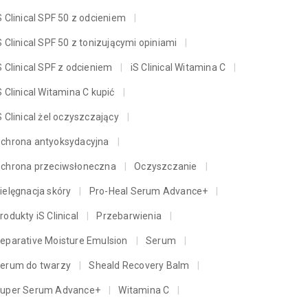
S Clinical SPF 50 z odcieniem
S Clinical SPF 50 z tonizującymi opiniami
S Clinical SPF z odcieniem
iS Clinical Witamina C
S Clinical Witamina C kupić
S Clinical żel oczyszczający
chrona antyoksydacyjna
chrona przeciwsłoneczna
Oczyszczanie
ielęgnacja skóry
Pro-Heal Serum Advance+
rodukty iS Clinical
Przebarwienia
eparative Moisture Emulsion
Serum
erum do twarzy
Sheald Recovery Balm
uper Serum Advance+
Witamina C