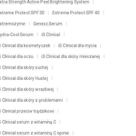
xtra Strength Active Peel Brightening System
xtreme Protect SPF 30
Extreme Protect SPF 40
xtremozyme
Genexc Serum
ydra-Cool Serum
iS Clinical
S Clinical dla kosmetyczek
iS Clinical dla mycia
S Clinical dla oczu
iS Clinical dla skóry mieszanej
S Clinical dla skóry suchej
S Clinical dla skóry tłustej
S Clinical dla skóry wrażliwej
S Clinical dla skóry z problemami
S Clinical przeciw trądzikowi
S Clinical serum z witaminą C
S Clinical serum z witaminą C opinie