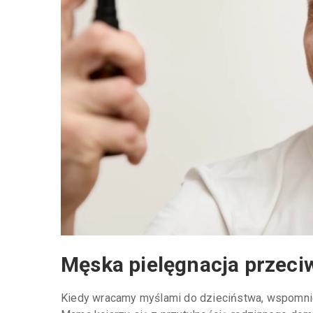
Męska pielęgnacja przeci
Kiedy wracamy myślami do dzieciństwa, wspomnie