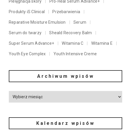
Pielęgnacja skóry
Pro-Heal Serum Advance+
Produkty iS Clinical
Przebarwienia
Reparative Moisture Emulsion
Serum
Serum do twarzy
Sheald Recovery Balm
Super Serum Advance+
Witamina C
Witamina E
Youth Eye Complex
Youth Intensive Creme
Archiwum wpisów
Kalendarz wpisów