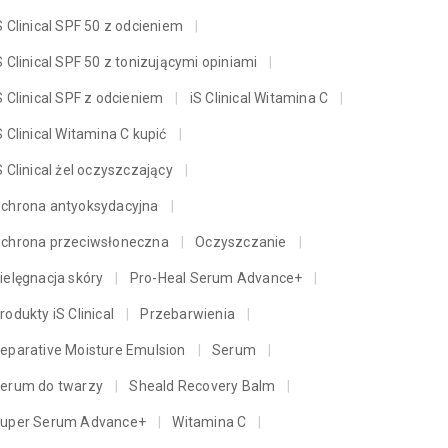
S Clinical SPF 50 z odcieniem
S Clinical SPF 50 z tonizującymi opiniami
S Clinical SPF z odcieniem
iS Clinical Witamina C
S Clinical Witamina C kupić
S Clinical żel oczyszczający
chrona antyoksydacyjna
chrona przeciwsłoneczna
Oczyszczanie
ielęgnacja skóry
Pro-Heal Serum Advance+
rodukty iS Clinical
Przebarwienia
eparative Moisture Emulsion
Serum
erum do twarzy
Sheald Recovery Balm
uper Serum Advance+
Witamina C