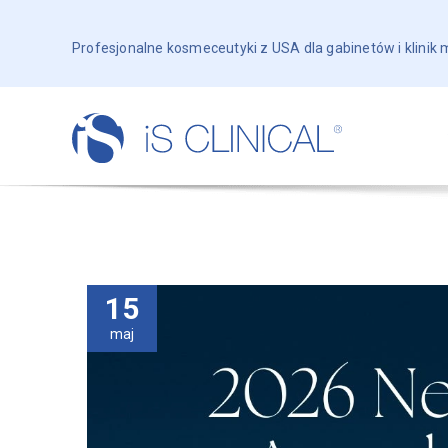
Profesjonalne kosmeceutyki z USA dla gabinetów i klinik
15
maj