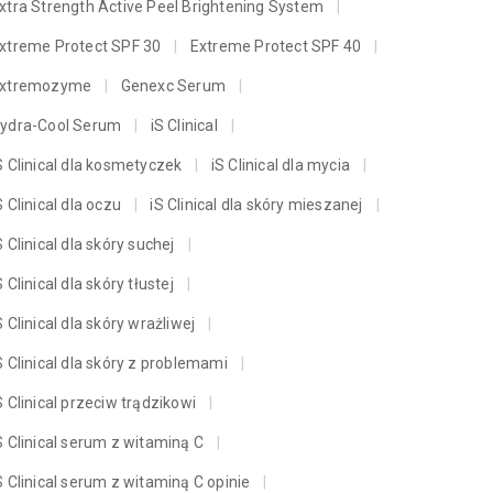
xtra Strength Active Peel Brightening System
xtreme Protect SPF 30
Extreme Protect SPF 40
xtremozyme
Genexc Serum
ydra-Cool Serum
iS Clinical
S Clinical dla kosmetyczek
iS Clinical dla mycia
S Clinical dla oczu
iS Clinical dla skóry mieszanej
S Clinical dla skóry suchej
S Clinical dla skóry tłustej
S Clinical dla skóry wrażliwej
S Clinical dla skóry z problemami
S Clinical przeciw trądzikowi
S Clinical serum z witaminą C
S Clinical serum z witaminą C opinie