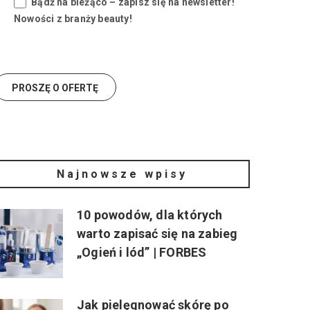
Bądź na bieżąco – zapisz się na newsletter!
Nowości z branży beauty!
Najnowsze wpisy
10 powodów, dla których
warto zapisać się na zabieg
„Ogień i lód” | FORBES
Jak pielęgnować skórę po