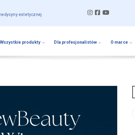
 medycyny estetycznej
Wszystkie produkty
Dla profesjonalistów
O marce