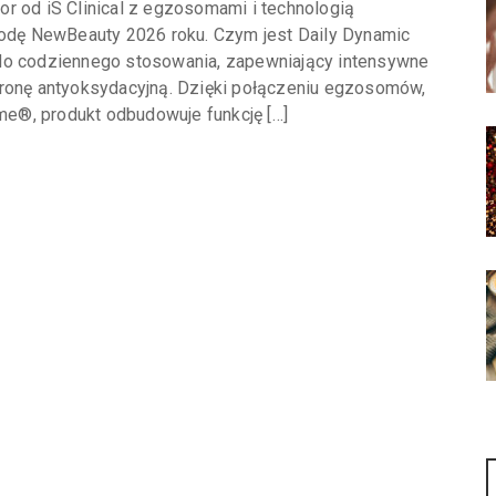
r od iS Clinical z egzosomami i technologią
dę NewBeauty 2026 roku. Czym jest Daily Dynamic
 do codziennego stosowania, zapewniający intensywne
hronę antyoksydacyjną. Dzięki połączeniu egzosomów,
e®, produkt odbudowuje funkcję […]