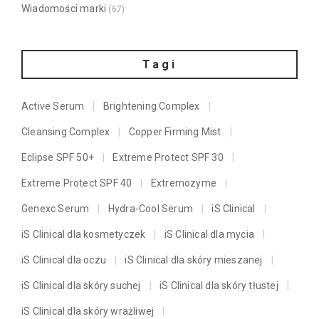
Wiadomości marki
(67)
Tagi
Active Serum
Brightening Complex
Cleansing Complex
Copper Firming Mist
Eclipse SPF 50+
Extreme Protect SPF 30
Extreme Protect SPF 40
Extremozyme
Genexc Serum
Hydra-Cool Serum
iS Clinical
iS Clinical dla kosmetyczek
iS Clinical dla mycia
iS Clinical dla oczu
iS Clinical dla skóry mieszanej
iS Clinical dla skóry suchej
iS Clinical dla skóry tłustej
iS Clinical dla skóry wrażliwej