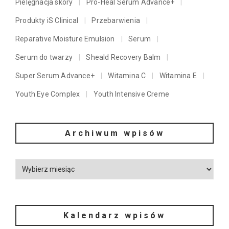
Pielęgnacja skóry
Pro-Heal Serum Advance+
Produkty iS Clinical
Przebarwienia
Reparative Moisture Emulsion
Serum
Serum do twarzy
Sheald Recovery Balm
Super Serum Advance+
Witamina C
Witamina E
Youth Eye Complex
Youth Intensive Creme
Archiwum wpisów
Kalendarz wpisów